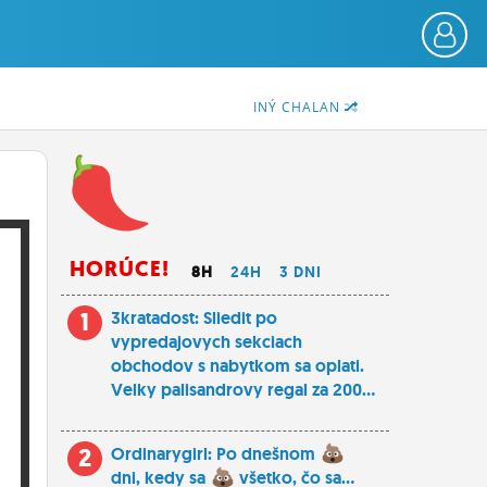
INÝ CHALAN
HORÚCE!
8H
24H
3 DNI
1
3kratadost: Sliedit po
vypredajovych sekciach
obchodov s nabytkom sa oplati.
Velky palisandrovy regal za 200...
2
Ordinarygirl: Po dnešnom
dni, kedy sa
všetko, čo sa...