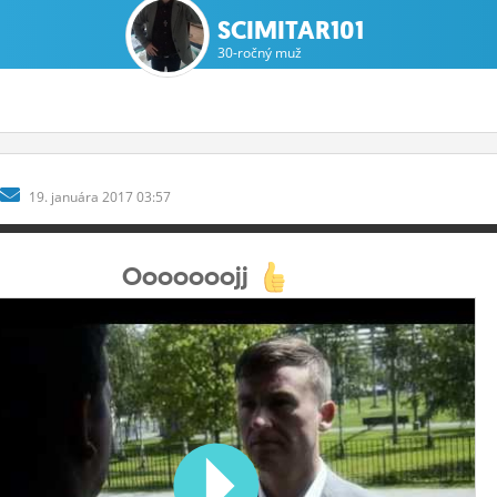
SCIMITAR101
30-ročný muž
19.
januára
2017 03:57
Ooooooojj