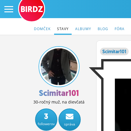
BIRDZ
DOMČEK
STAVY
ALBUMY
BLOG
FÓRA
Scimitar101
PRIHLÁS SA
ČINŽIAK
FÓRUM
Scimitar101
STATUSY
30-ročný muž, na dievčatá
BLOGY
3
followerov
správa
OBRÁZKY