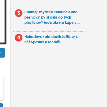
3
Chumaj: myticka katarina a ake
pesnicky by si dala do tych
playlistov? teda okrem kapely...
4
Nahodnyokoloiduci1: Ježiš, ty si
náš Spasiteľ a Mesiáš.