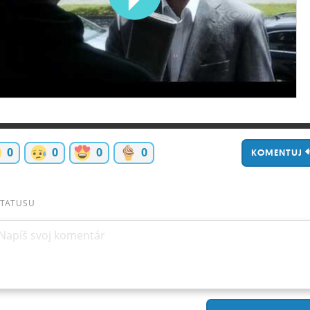
0
0
0
0
KOMENTUJ
STATUSU
Napíš svoj komentár