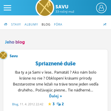
SAVU
33-ročný muž
STAVY
ALBUMY
BLOG
FÓRA
Jeho blog
PRIHLÁS SA
Savu
Spriaznené duše
ČINŽIAK
Iba ty a ja Sami v lese.. Pamätáš ? Ako nám bolo
FÓRUM
krásne no nie ? Obklopení krásami prírody
Bezstarostne sme ležali na tráve tesne jeden vedľa
STATUSY
druhého.. Počúvajúc piesne.. Tie nádherné...
Ďalej »
BLOGY
3
2
Blog
, 11. 4. 2012 22:42
OBRÁZKY