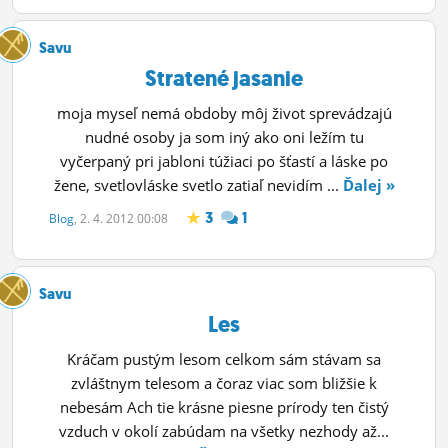
ĽUDIA
Savu
MÔJ PROFIL
Stratené jasanie
NASTAVENIA
moja myseľ nemá obdoby môj život sprevádzajú
nudné osoby ja som iný ako oni ležím tu
ROLETA
vyčerpaný pri jabloni túžiaci po šťastí a láske po
žene, svetlovláske svetlo zatiaľ nevidím ...
Ďalej »
3
1
Blog
, 2. 4. 2012 00:08
Savu
Les
Kráčam pustým lesom celkom sám stávam sa
zvláštnym telesom a čoraz viac som bližšie k
nebesám Ach tie krásne piesne prírody ten čistý
vzduch v okolí zabúdam na všetky nezhody až...