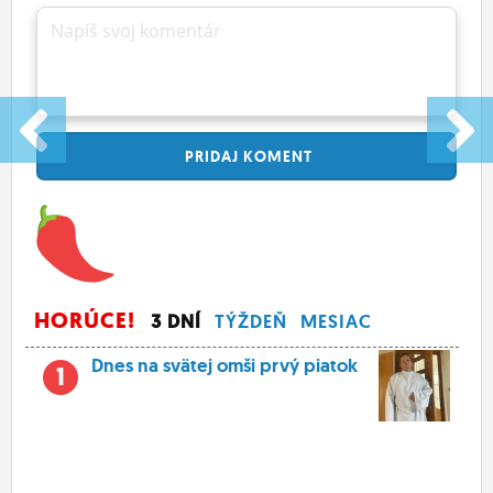
Napíš svoj komentár
PRIDAJ
KOMENT
HORÚCE!
3 DNÍ
TÝŽDEŇ
MESIAC
Dnes na svätej omši prvý piatok
1