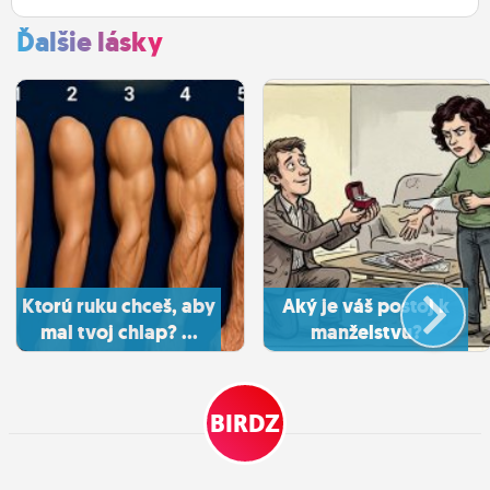
Ďalšie lásky
Ktorú ruku chceš, aby
Aký je váš postoj k
mal tvoj chlap? ...
manželstvu?
BIRDZ