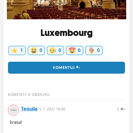
ĽUDIA
MÔJ PROFIL
Luxembourg
NASTAVENIA
ROLETA
1
0
0
0
0
KOMENTUJ
KOMENTY K OBRÁZKU
Tequila
1
5.
1.
2021 16:40
krasa!