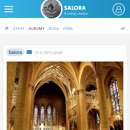
SALORA
9-ročný chalan
STAVY
ALBUMY
BLOG
FÓRA
Salora
15.
6.
2015 22:58
PRIHLÁS SA
ČINŽIAK
FÓRUM
STATUSY
BLOGY
OBRÁZKY