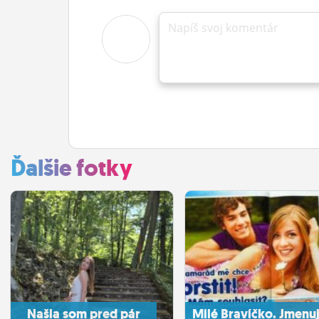
Napíš svoj komentár
Ďalšie fotky
Našla som pred pár
Milé Bravíčko. Jmenuj