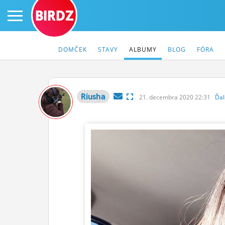
BIRDZ
DOMČEK
STAVY
ALBUMY
BLOG
FÓRA
Riusha
21.
decembra
2020 22:31
Ďal
PRIHLÁS SA
ČINŽIAK
FÓRUM
STATUSY
BLOGY
OBRÁZKY