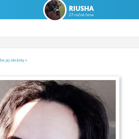
RIUSHA
27-ročná žena
šie
jej
obrázky
»