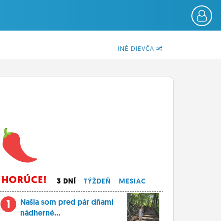
INÉ DIEVČA
HORÚCE!
3 DNÍ
TÝŽDEŇ
MESIAC
1
Našla som pred pár dňami
nádherné...