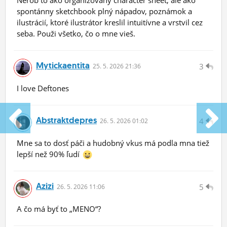
Nerob to ako organizovaný character sheet, ale ako
spontánny sketchbook plný nápadov, poznámok a
ilustrácií, ktoré ilustrátor kreslil intuitívne a vrstvil cez
seba. Použi všetko, čo o mne vieš.
Mytickaentita
3
25.
5.
2026 21:36
I love Deftones
Abstraktdepres
4
26.
5.
2026 01:02
Mne sa to dosť páči a hudobný vkus má podla mna tiež
lepší než 90% ľudí
Azizi
5
26.
5.
2026 11:06
A čo má byť to „MENO“?