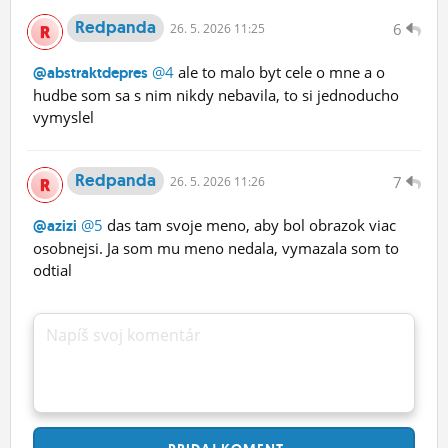
Redpanda
6
26.
5.
2026 11:25
@4
ale to malo byt cele o mne a o
@abstraktdepres
hudbe som sa s nim nikdy nebavila, to si jednoducho
vymyslel
Redpanda
7
26.
5.
2026 11:26
@5
das tam svoje meno, aby bol obrazok viac
@azizi
osobnejsi. Ja som mu meno nedala, vymazala som to
odtial
Napíš svoj komentár