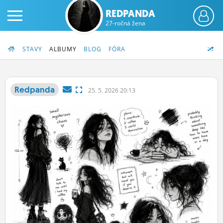
REDPANDA
27-ročná žena
STAVY
ALBUMY
BLOG
FÓRA
Redpanda
25.
5.
2026 20:13
PRIHLÁS SA
ČINŽIAK
FÓRUM
STATUSY
BLOGY
OBRÁZKY