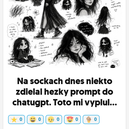
ĽUDIA
MÔJ PROFIL
NASTAVENIA
ROLETA
Na sockach dnes niekto
zdielal hezky prompt do
chatugpt. Toto mi vyplul...
0
0
0
0
0