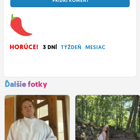
PRIDAJ
KOMENT
HORÚCE!
3 DNÍ
TÝŽDEŇ
MESIAC
Ďalšie fotky