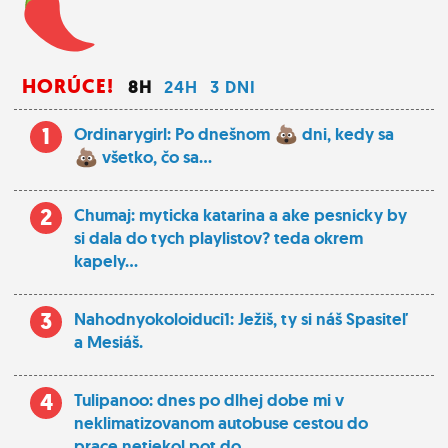
HORÚCE!
8H
24H
3 DNI
1
Ordinarygirl: Po dnešnom
dni, kedy sa
všetko, čo sa...
2
Chumaj: myticka katarina a ake pesnicky by
si dala do tych playlistov? teda okrem
kapely...
3
Nahodnyokoloiduci1: Ježiš, ty si náš Spasiteľ
a Mesiáš.
4
Tulipanoo: dnes po dlhej dobe mi v
neklimatizovanom autobuse cestou do
prace netiekol pot do...