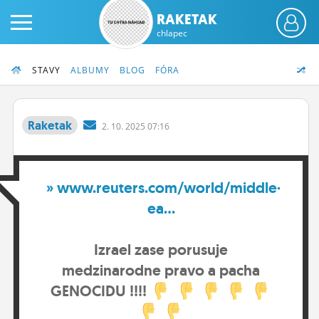
RAKETAK
chlapec
STAVY
ALBUMY
BLOG
FÓRA
Raketak
2.
10.
2025 07:16
PRIHLÁS SA
» www.reuters.com/world/middle-
ČINŽIAK
ea...
FÓRUM
STATUSY
Izrael zase porusuje
medzinarodne pravo a pacha
BLOGY
GENOCIDU !!!!
OBRÁZKY