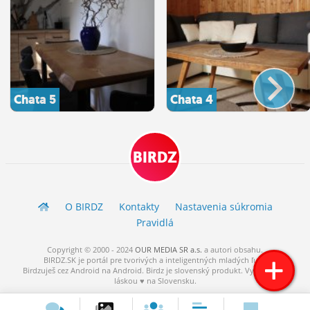
Chata 5
Chata 4
BIRDZ
O BIRDZ
Kontakty
Nastavenia súkromia
Pravidlá
Copyright © 2000 - 2024
OUR MEDIA SR a.s.
a
autori
obsahu.
BIRDZ.SK je portál pre tvorivých a inteligentných mladých ľudí.
Birdzuješ cez Android na Android. Birdz je slovenský produkt. Vytvorené s
láskou ♥ na Slovensku.