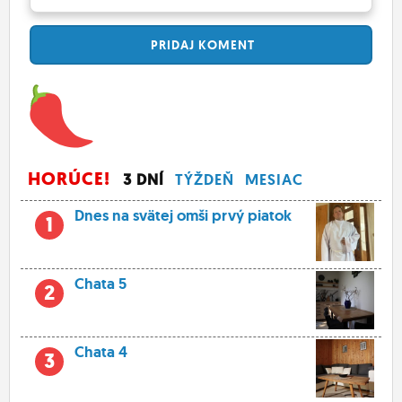
PRIDAJ
KOMENT
HORÚCE!
3 DNÍ
TÝŽDEŇ
MESIAC
Dnes na svätej omši prvý piatok
1
Chata 5
2
Chata 4
3