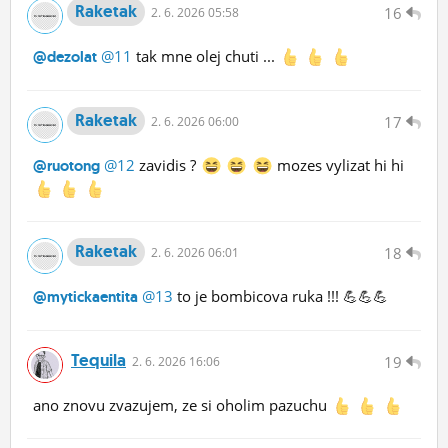
Raketak
16
2.
6.
2026 05:58
@11
tak mne olej chuti ...
@dezolat
Raketak
17
2.
6.
2026 06:00
@12
zavidis ?
mozes vylizat hi hi
@ruotong
Raketak
18
2.
6.
2026 06:01
@13
to je bombicova ruka !!! 💪💪💪
@mytickaentita
Tequila
19
2.
6.
2026 16:06
ano znovu zvazujem, ze si oholim pazuchu