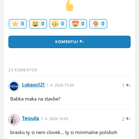
0
0
0
0
0
KOMENTUJ
23 KOMENTOV
Lukaso121
1
1.
6.
2026 15:49
Babka maka na stavbe?
Tequila
2
1.
6.
2026 16:03
brasko ty si neni clovek... ty si minimalne poloboh