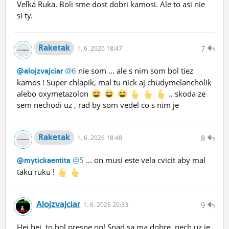
Veľká Ruka. Boli sme dost dobri kamosi. Ale to asi nie
si ty.
Raketak
7
1.
6.
2026 18:47
@6
nie som ... ale s nim som bol tiez
@alojzvajciar
kamos ! Super chlapik, mal tu nick aj chudymelancholik
alebo oxymetazolon
.. skoda ze
sem nechodi uz , rad by som vedel co s nim je
Raketak
8
1.
6.
2026 18:48
@5
... on musi este vela cvicit aby mal
@mytickaentita
taku ruku !
Alojzvajciar
9
1.
6.
2026 20:33
Hej hej, to bol presne on! Snad sa ma dobre, nech uz je