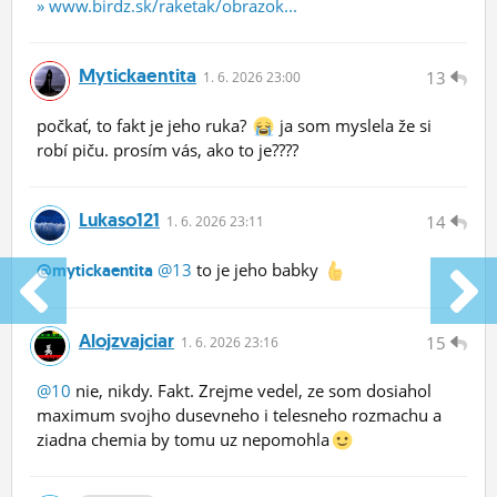
» www.birdz.sk/raketak/obrazok...
Mytickaentita
13
1.
6.
2026 23:00
počkať, to fakt je jeho ruka?
ja som myslela že si
robí piču. prosím vás, ako to je????
Lukaso121
14
1.
6.
2026 23:11
@13
to je jeho babky
@mytickaentita
Alojzvajciar
15
1.
6.
2026 23:16
@10
nie, nikdy. Fakt. Zrejme vedel, ze som dosiahol
maximum svojho dusevneho i telesneho rozmachu a
ziadna chemia by tomu uz nepomohla