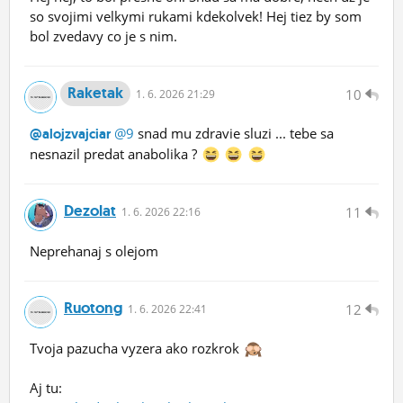
so svojimi velkymi rukami kdekolvek! Hej tiez by som
bol zvedavy co je s nim.
Raketak
10
1.
6.
2026 21:29
@9
snad mu zdravie sluzi ... tebe sa
@alojzvajciar
nesnazil predat anabolika ?
Dezolat
11
1.
6.
2026 22:16
Neprehanaj s olejom
Ruotong
12
1.
6.
2026 22:41
Tvoja pazucha vyzera ako rozkrok
Aj tu: