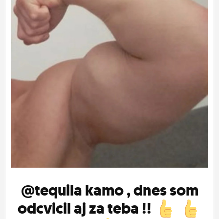
ĽUDIA
MÔJ PROFIL
NASTAVENIA
ROLETA
@tequila
kamo , dnes som
odcvicil aj za teba !!