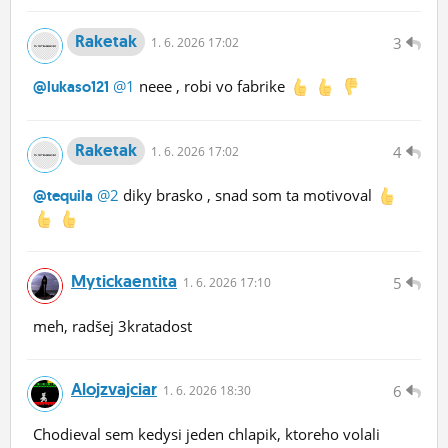
Raketak
3
1.
6.
2026 17:02
@1
neee , robi vo fabrike
@lukaso121
Raketak
4
1.
6.
2026 17:02
@2
diky brasko , snad som ta motivoval
@tequila
Mytickaentita
5
1.
6.
2026 17:10
meh, radšej 3kratadost
Alojzvajciar
6
1.
6.
2026 18:30
Chodieval sem kedysi jeden chlapik, ktoreho volali