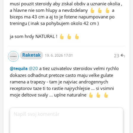
musi pouzit steroidy aby ziskal obdiv a uznanie okolia ,
a hlavne nie som hlupy a nevdzdelany
a
biceps ma 43 cm a aj to je fotene napumpovane po
treningu ( inak sa pohybujem okolo 42 cm )
ja som hrdy NATURAL !
Raketak
23
19.
6.
2026 17:01
@20
a tiez uzivatelov steroidov velmi rychlo
@tequila
dokazes odhadnut pretoze casto maju velke gulate
ramena a trapezy - tam je najviac androgennych
receptorov taze ti to rastie najrychlejsie ... si vsimni
moje deltove svaly ... uplne naturalne
Napíš svoj komentár