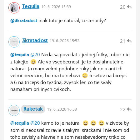
Tequila
20
19.
6.
2026 15:39
inak toto je natural, ci steroidy?
@3kratadost
3kratadost
21
19.
6.
2026 15:52
@20
Neda sa povedat z jednej fotky, toboz nie
@tequila
z takejto
Ale vo vseobecnosti je to dosiahnutelne
natural. Ja mam velmi podobne ruky jak on a ani ich
velmi necvicim, bo ma to nebavi
6 setov na biceps
a 6 na triceps do tyzdna, zvysok len co tie svaly
namaham pri inych cvikoch.
Raketak
22
19.
6.
2026 16:58
@20
kamo to je natural
v zivote by
@tequila
som si neodsral zdravie s takymi srackami ! nie som od
toho zavisly a hlavne nie som nesebavedomy trtko co