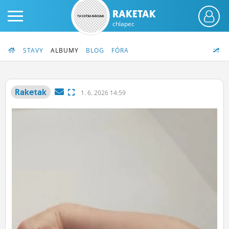
RAKETAK
chlapec
STAVY
ALBUMY
BLOG
FÓRA
Raketak
1.
6.
2026 14:59
PRIHLÁS SA
ČINŽIAK
FÓRUM
STATUSY
BLOGY
OBRÁZKY