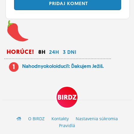
PRIDAJ
KOMENT
HORÚCE!
8H
24H
3 DNI
1
Nahodnyokoloiduci1: Ďakujem Ježiš.
BIRDZ
O BIRDZ
Kontakty
Nastavenia súkromia
Pravidlá