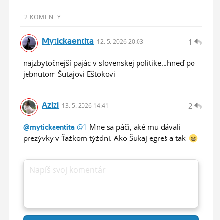
ĽUDIA
2 KOMENTY
MÔJ PROFIL
Mytickaentita
1
12.
5.
2026 20:03
NASTAVENIA
najzbytočnejší pajác v slovenskej politike...hneď po
ROLETA
jebnutom Šutajovi Eštokovi
Azizi
2
13.
5.
2026 14:41
@1
Mne sa páči, aké mu dávali
@mytickaentita
prezývky v Ťažkom týždni. Ako Šukaj egreš a tak
Napíš svoj komentár