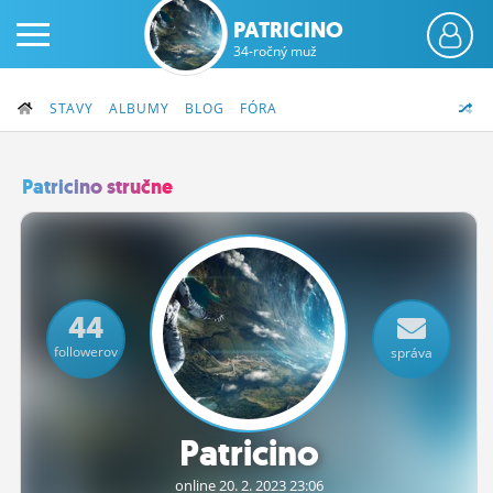
PATRICINO
34-ročný muž
STAVY
ALBUMY
BLOG
FÓRA
Patricino stručne
PRIHLÁS SA
ČINŽIAK
44
FÓRUM
followerov
správa
STATUSY
BLOGY
Patricino
OBRÁZKY
online 20.
2.
2023 23:06