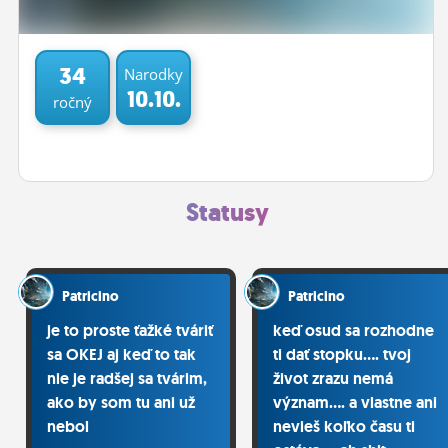
ĽUDIA
MÔJ PROFIL
34
Narodky
10.10.
ročný
NASTAVENIA
ROLETA
Statusy
Patricino
Patricino
je to proste ťažké tváriť
keď osud sa rozhodne
sa OKEJ aj keď to tak
ti dať stopku.... tvoj
nie je radšej sa tvárim,
život zrazu nemá
ako by som tu ani už
význam.... a vlastne ani
nebol
nevieš koľko času ti