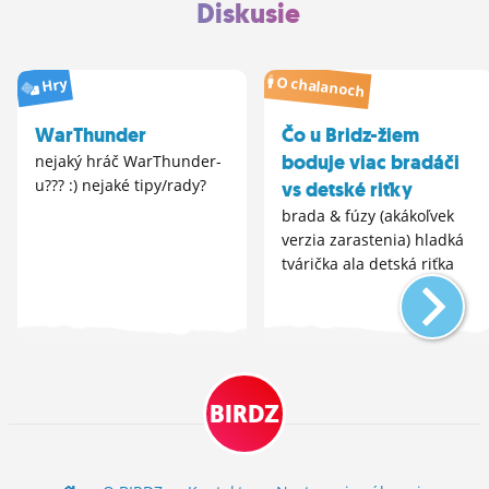
Diskusie
O chalanoch
Hry
WarThunder
Čo u Bridz-žiem
boduje viac bradáči
nejaký hráč WarThunder-
u??? :) nejaké tipy/rady?
vs detské riťky
brada & fúzy (akákoľvek
verzia zarastenia) hladká
tvárička ala detská riťka
BIRDZ