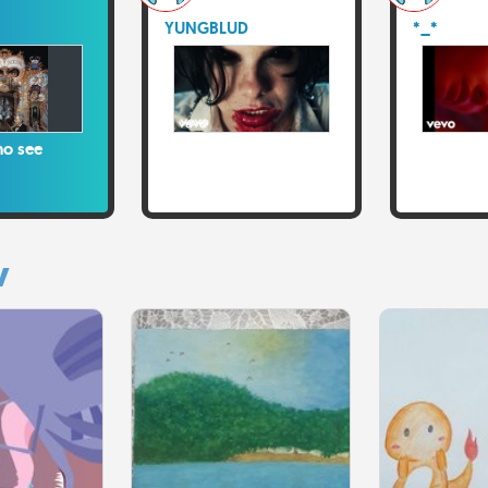
YUNGBLUD
*_*
no see
y