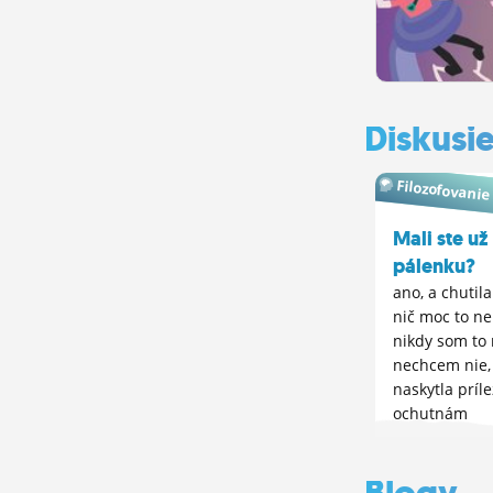
Diskusi
Filozofovanie
Mali ste už
pálenku?
ano, a chutila
nič moc to ne
nikdy som to
nechcem nie, 
naskytla príle
ochutnám
Blogy