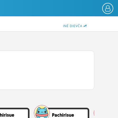
INÉ DIEVČA
hirisue
Pachirisue
Pa