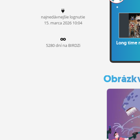
ĽUDIA
*
najnedávnejšie lognutie
MÔJ PROFIL
15.
marca
2026 10:04
NASTAVENIA
Long time 
ROLETA
5280 dní na BIRDZi
Obrázk