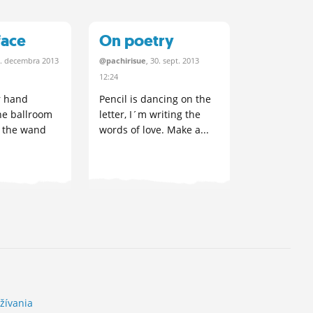
kamoši či...
face
On poetry
5.
decembra
2013
@pachirisue
, 30.
sept.
2013
12:24
r hand
Pencil is dancing on the
he ballroom
letter, I´m writing the
of the wand
words of love. Make a...
žívania