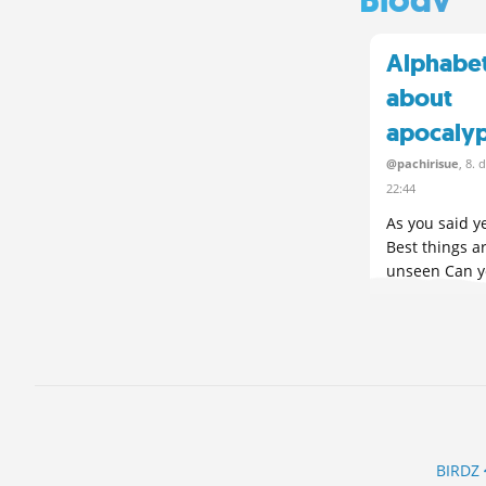
Alphabe
about
apocalyp
@pachirisue
, 8.
d
22:44
As you said y
Best things a
unseen Can y
them? Do you.
BIRDZ