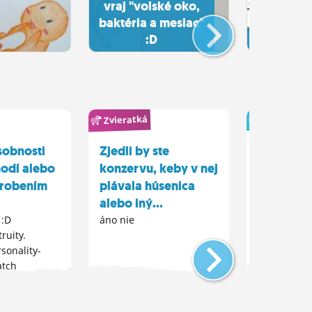
vraj "volské oko,
baktéria a mesiac"
:D
toto som j
Zvieratká
Čo ma nasr
sobnosti
Zjedli by ste
Keď sa učí
hodí alebo
konzervu, keby v nej
Ako sa odr
medzitým? 
 robením
plávala húsenica
váš denný 
alebo iný...
cez skúškov
 :D
áno nie
učenie, jed
ruity.
alebo neja
sonality-
odreagovač
atch
bez ktorých
Napríklad p
šport, čítan