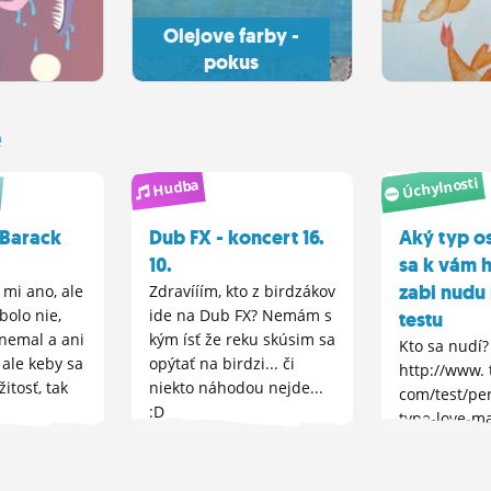
Olejove farby -
pokus
e
Úchylnosti
Hudba
 Barack
Dub FX - koncert 16.
Aký typ o
10.
sa k vám 
zabi nudu
 mi ano, ale
Zdravííím, kto z birdzákov
bolo nie,
ide na Dub FX? Nemám s
testu
 nemal a ani
kým ísť že reku skúsim sa
Kto sa nudí?
ale keby sa
opýtať na birdzi... či
http://www. t
žitosť, tak
niekto náhodou nejde...
com/test/per
:D
type-love-m