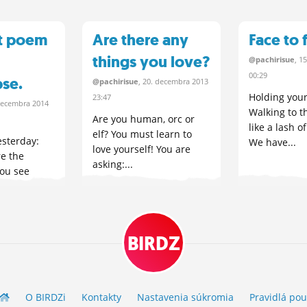
t poem
Are there any
Face to 
things you love?
@pachirisue
, 1
00:29
se.
@pachirisue
, 20.
decembra
2013
Holding you
23:47
ecembra
2014
Walking to t
Are you human, orc or
like a lash 
elf? You must learn to
esterday:
We have...
love yourself! You are
re the
asking:...
ou see
..
BIRDZ
O BIRDZ
i
Kontakty
Nastavenia súkromia
Pravidlá
pou