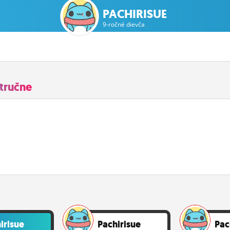
PACHIRISUE
9-ročné dievča
stručne
irisue
Pachirisue
Pac