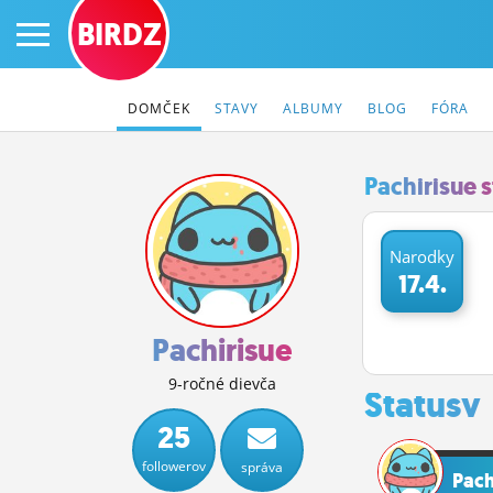
BIRDZ
DOMČEK
STAVY
ALBUMY
BLOG
FÓRA
Pachirisue 
PRIHLÁS SA
Narodky
17.4.
ČINŽIAK
FÓRUM
Pachirisue
STATUSY
9-ročné dievča
Statusy
BLOGY
25
followerov
správa
OBRÁZKY
Pach