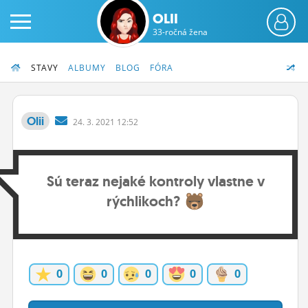
OLII
33-ročná žena
STAVY
ALBUMY
BLOG
FÓRA
Olii
24.
3.
2021 12:52
PRIHLÁS SA
Sú teraz nejaké kontroly vlastne v
ČINŽIAK
rýchlikoch?
FÓRUM
STATUSY
BLOGY
0
0
0
0
0
OBRÁZKY