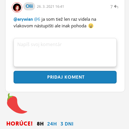
Olii
7
26.
3.
2021 16:41
@6
ja som tiež len raz videla na
@arywian
vlakovom nástupišti ale inak pohoda
Napíš svoj komentár
PRIDAJ
KOMENT
HORÚCE!
8H
24H
3 DNI