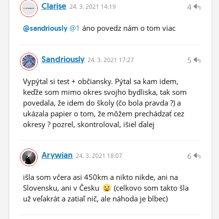
Clarise
4
24.
3.
2021 14:19
@1
áno povedz nám o tom viac
@sandriously
Sandriously
5
24.
3.
2021 17:27
Vypýtal si test + občiansky. Pýtal sa kam idem,
keďže som mimo okres svojho bydliska, tak som
povedala, že idem do školy (čo bola pravda ?) a
ukázala papier o tom, že môžem prechádzať cez
okresy ? pozrel, skontroloval, išiel ďalej
Arywian
6
24.
3.
2021 18:07
išla som včera asi 450km a nikto nikde, ani na
Slovensku, ani v Česku
(celkovo som takto šla
už veľakrát a zatiaľ nič, ale náhoda je blbec)