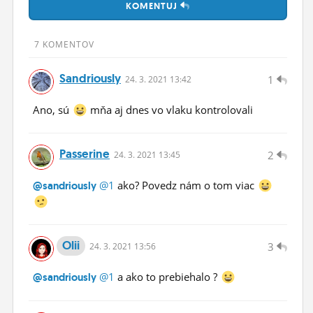
KOMENTUJ
ĽUDIA
MÔJ PROFIL
7 KOMENTOV
NASTAVENIA
Sandriously
1
24.
3.
2021 13:42
ROLETA
Ano, sú
mňa aj dnes vo vlaku kontrolovali
Passerine
2
24.
3.
2021 13:45
@1
ako? Povedz nám o tom viac
@sandriously
Olii
3
24.
3.
2021 13:56
@1
a ako to prebiehalo ?
@sandriously