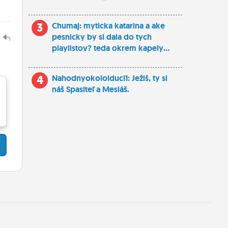
3
Chumaj: myticka katarina a ake
pesnicky by si dala do tych
1
playlistov? teda okrem kapely...
4
Nahodnyokoloiduci1: Ježiš, ty si
náš Spasiteľ a Mesiáš.