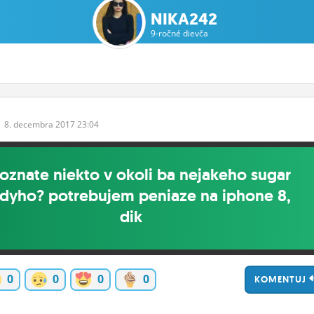
NIKA242
9-ročné dievča
8.
decembra
2017 23:04
oznate niekto v okoli ba nejakeho sugar
dyho? potrebujem peniaze na iphone 8,
dik
0
0
0
0
KOMENTUJ