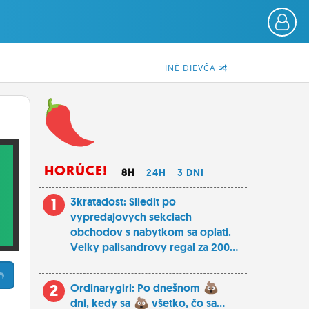
INÉ DIEVČA
HORÚCE!
8H
24H
3 DNI
1
3kratadost: Sliedit po
vypredajovych sekciach
obchodov s nabytkom sa oplati.
Velky palisandrovy regal za 200...
2
Ordinarygirl: Po dnešnom
dni, kedy sa
všetko, čo sa...