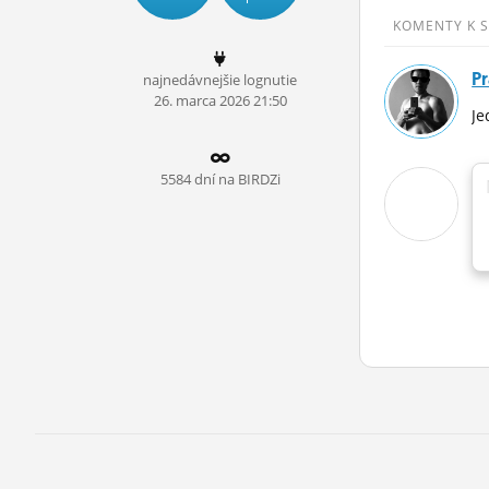
ĽUDIA
KOMENTY K 
MÔJ PROFIL
P
najnedávnejšie lognutie
26.
marca
2026 21:50
NASTAVENIA
J
ROLETA
5584 dní na BIRDZi