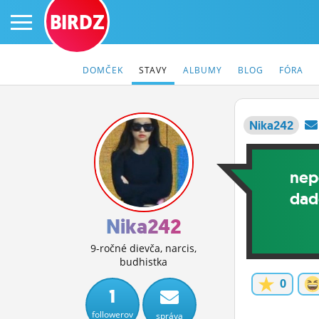
BIRDZ
DOMČEK
STAVY
ALBUMY
BLOG
FÓRA
Nika242
PRIHLÁS SA
nep
ČINŽIAK
dad
FÓRUM
Nika242
STATUSY
9-ročné dievča, narcis,
budhistka
BLOGY
0
1
OBRÁZKY
followerov
správa