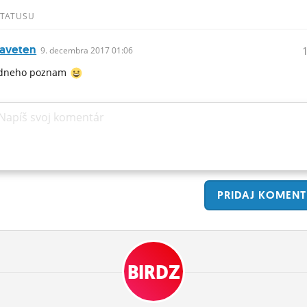
STATUSU
raveten
9.
decembra
2017 01:06
edneho poznam
Napíš svoj komentár
PRIDAJ
KOMENT
BIRDZ