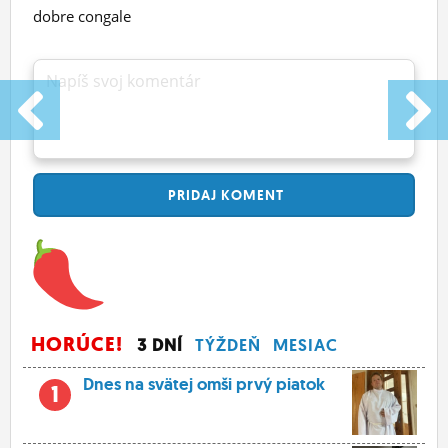
dobre congale
Napíš svoj komentár
PRIDAJ
KOMENT
HORÚCE!
3 DNÍ
TÝŽDEŇ
MESIAC
Dnes na svätej omši prvý piatok
1