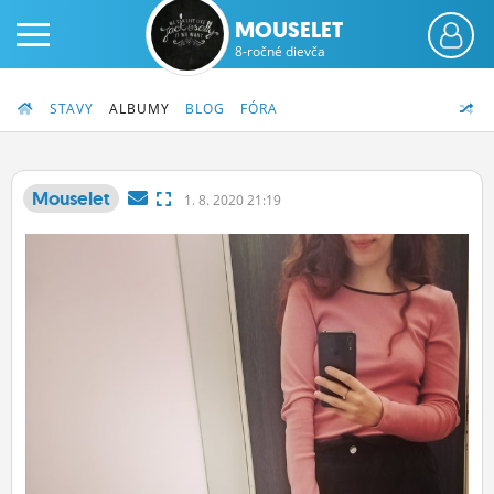
MOUSELET
8-ročné dievča
STAVY
ALBUMY
BLOG
FÓRA
Mouselet
1.
8.
2020 21:19
PRIHLÁS SA
ČINŽIAK
FÓRUM
STATUSY
BLOGY
OBRÁZKY