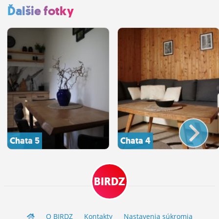
Ďalšie fotky
Chata 5
Chata 4
BIRDZ
O BIRDZ
Kontakty
Nastavenia súkromia