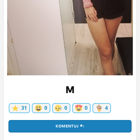
ĽUDIA
MÔJ PROFIL
NASTAVENIA
ROLETA
M
31
0
0
0
4
KOMENTUJ