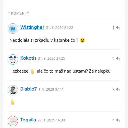
4 KOMENTY
Wistingher
1
31.
8.
2020 21:22
Neodolala si zrkadlu v kabínke čo ?
Kokotis
2
31.
8.
2020 21:25
Hezkeeee
ale čo to máš nad ustami? Za nalepku
Diablo7
3
1.
9.
2020 07:41
Tequila
4
27.
1.
2025 16:38