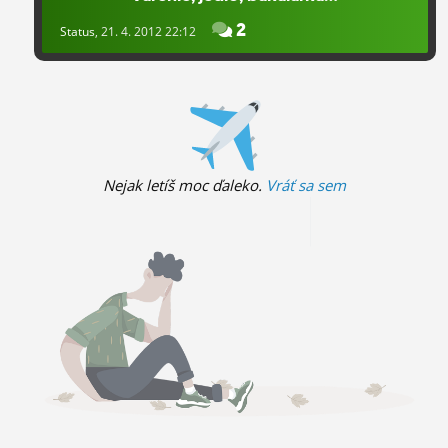
2
Status
, 21. 4. 2012 22:12
Nejak letíš moc ďaleko.
Vráť sa sem