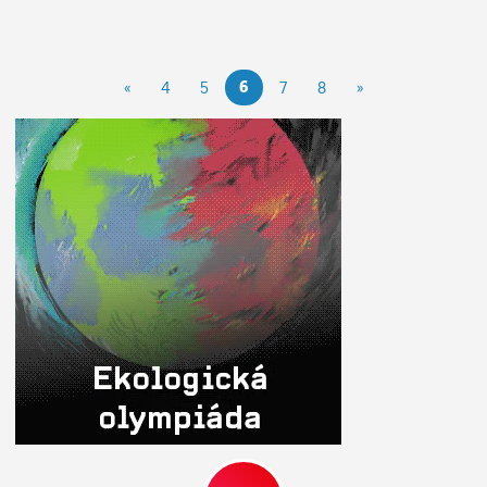
6
«
4
5
7
8
»