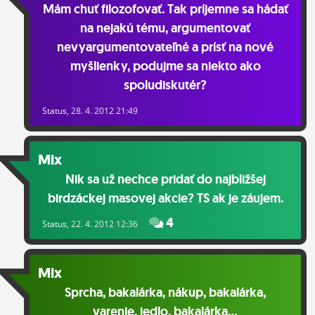
Mám chuť filozofovať. Tak príjemne sa hádať
na nejakú tému, argumentovať
nevyargumentovateľné a prísť na nové
myšlienky, podujme sa niekto ako
spoludiskutér?
Status
, 28. 4. 2012 21:49
Mix
Nik sa už nechce pridať do najbližšej
birdzáckej masovej akcie? TS ak je záujem.
4
Status
, 22. 4. 2012 12:36
Mix
Sprcha, bakalárka, nákup, bakalárka,
varenie, jedlo, bakalárka...