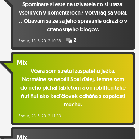
Spominate si este na uzivatela co si urazal
vsetkych v komentaroch? Votviraq sa volal.
. . Obavam sa ze sa jeho spravanie odrazilo v
citanostijeho blogov.
2
Status
, 13. 6. 2012 10:38
Mix
Včera som stretol zaspatého ježka.
Normálne sa nebál! Spal ďalej. Jemne som
do neho pichal tabletom a on robil len také
ňuf ňuf ako keď človek odháňa z ospalosti
muchu.
Status
, 28. 5. 2012 11:33
Mix