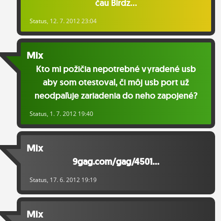
čau Birdz...
ĽUDIA
Status
, 12. 7. 2012 23:04
MÔJ PROFIL
NASTAVENIA
Mix
Kto mi požičia nepotrebné vyradené usb
ROLETA
aby som otestoval, či môj usb port už
neodpaľuje zariadenia do neho zapojené?
Status
, 1. 7. 2012 19:40
Mix
9gag.com/gag/4501...
Status
, 17. 6. 2012 19:19
Mix