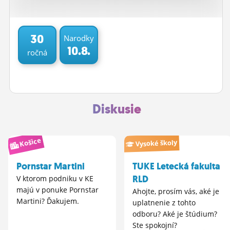
ĽUDIA
MÔJ PROFIL
30
Narodky
10.8.
ročná
NASTAVENIA
ROLETA
Diskusie
Košice
Vysoké školy
Pornstar Martini
TUKE Letecká fakulta
RLD
V ktorom podniku v KE
majú v ponuke Pornstar
Ahojte, prosím vás, aké je
Martini? Ďakujem.
uplatnenie z tohto
odboru? Aké je štúdium?
Ste spokojní?