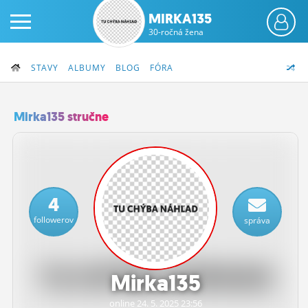
MIRKA135
30-ročná žena
STAVY
ALBUMY
BLOG
FÓRA
Mirka135 stručne
PRIHLÁS SA
ČINŽIAK
4
FÓRUM
followerov
správa
STATUSY
BLOGY
Mirka135
OBRÁZKY
online 24.
5.
2025 23:56