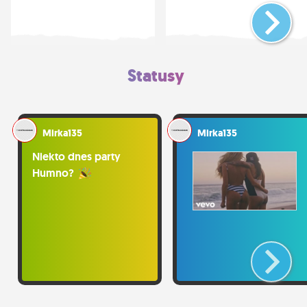
Statusy
Mirka135
Mirka135
Niekto dnes party
Humno?