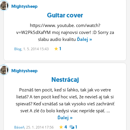
Mightysheep
Guitar cover
https://www. youtube. com/watch?
v=W2Pk5dXafYM moj najnovsi cover! :D Sorry za
slabu audio kvalitu
Ďalej »
1
Blog
, 1. 5. 2014 15:43
Mightysheep
Nestrácaj
Poznáš ten pocit, keď si ľahko, tak jak vo vetre
lietaš? A ten pocit keď hoc vieš, že nevieš aj tak si
spievaš? Keď vznášaš sa tak vysoko vieš zachrániť
svet A zlé čo bolo kedysi viac nepríde späť. ...
Ďalej »
4
1
Báseň
, 25. 1. 2014 17:56