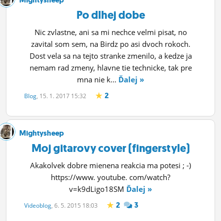
ĽUDIA
Po dlhej dobe
MÔJ PROFIL
Nic zvlastne, ani sa mi nechce velmi pisat, no
zavital som sem, na Birdz po asi dvoch rokoch.
NASTAVENIA
Dost vela sa na tejto stranke zmenilo, a kedze ja
nemam rad zmeny, hlavne tie technicke, tak pre
ROLETA
mna nie k...
Ďalej »
2
Blog
, 15. 1. 2017 15:32
Mightysheep
Moj gitarovy cover (fingerstyle)
Akakolvek dobre mienena reakcia ma potesi ; -)
https://www. youtube. com/watch?
v=k9dLigo18SM
Ďalej »
2
3
Videoblog
, 6. 5. 2015 18:03