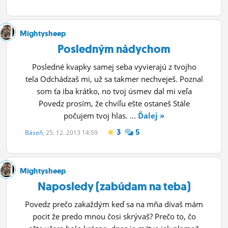
Mightysheep
Posledným nádychom
Posledné kvapky samej seba vyvierajú z tvojho
tela Odchádzaš mi, už sa takmer nechveješ. Poznal
som ťa iba krátko, no tvoj úsmev dal mi veľa
Povedz prosím, že chvíľu ešte ostaneš Stále
počujem tvoj hlas. ...
Ďalej »
3
5
Báseň
, 25. 12. 2013 14:59
Mightysheep
Naposledy (zabúdam na teba)
Povedz prečo zakaždým keď sa na mňa dívaš mám
pocit že predo mnou čosi skrývaš? Prečo to, čo