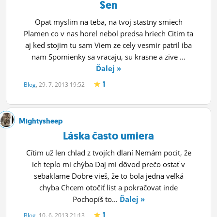
Sen
Opat myslim na teba, na tvoj stastny smiech
Plamen co v nas horel nebol predsa hriech Citim ta
aj ked stojim tu sam Viem ze cely vesmir patril iba
nam Spomienky sa vracaju, su krasne a zive ...
Ďalej »
1
Blog
, 29. 7. 2013 19:52
Mightysheep
Láska často umiera
Cítim už len chlad z tvojích dlaní Nemám pocit, že
ich teplo mi chýba Daj mi dôvod prečo ostať v
sebaklame Dobre vieš, že to bola jedna velká
chyba Chcem otočiť list a pokračovat inde
Pochopíš to...
Ďalej »
1
Blog
, 10. 6. 2013 21:13