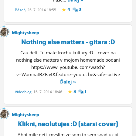
4
3
Báseň
, 26. 7. 2014 18:55
Mightysheep
Nothing else matters - gitara :D
Cau deti. Tu mate trochu kultury :D... cover na
nothing else matters v mojom homemade podani
https://www. youtube. com/watch?
v=WamnatBZEa4&feature=youtu. be&safe=active
Ďalej »
3
1
Videoblog
, 16. 7. 2014 18:46
Mightysheep
Klikni, neolutujes :D (starsi cover)
Ahoj mile deti, myslim ze som to sem snad uz aj