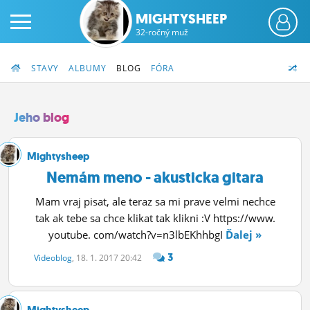
MIGHTYSHEEP
32-ročný muž
STAVY
ALBUMY
BLOG
FÓRA
Jeho blog
PRIHLÁS SA
Mightysheep
Nemám meno - akusticka gitara
ČINŽIAK
Mam vraj pisat, ale teraz sa mi prave velmi nechce
FÓRUM
tak ak tebe sa chce klikat tak klikni :V https://www.
youtube. com/watch?v=n3lbEKhhbgI
Ďalej »
STATUSY
3
Videoblog
, 18. 1. 2017 20:42
BLOGY
OBRÁZKY
Mightysheep