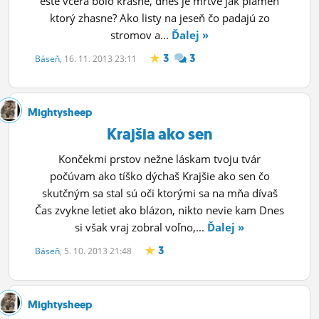
ešte včera bolo krásne, dnes je mŕtve jak plameň
ktorý zhasne? Ako listy na jeseň čo padajú zo
stromov a...
Ďalej »
3
3
Báseň
, 16. 11. 2013 23:11
Mightysheep
Krajšia ako sen
Končekmi prstov nežne láskam tvoju tvár
počúvam ako tíško dýchaš Krajšie ako sen čo
skutčným sa stal sú oči ktorými sa na mňa dívaš
Čas zvykne letiet ako blázon, nikto nevie kam Dnes
si však vraj zobral voľno,...
Ďalej »
3
Báseň
, 5. 10. 2013 21:48
Mightysheep