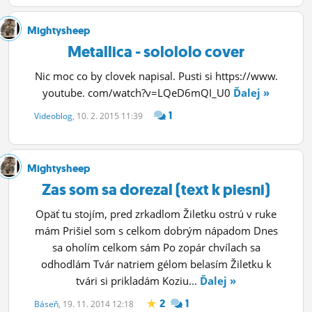
Mightysheep
Metallica - solololo cover
Nic moc co by clovek napisal. Pusti si https://www.
youtube. com/watch?v=LQeD6mQI_U0
Ďalej »
1
Videoblog
, 10. 2. 2015 11:39
Mightysheep
Zas som sa dorezal (text k piesni)
Opäť tu stojím, pred zrkadlom Žiletku ostrú v ruke
mám Prišiel som s celkom dobrým nápadom Dnes
sa oholím celkom sám Po zopár chvílach sa
odhodlám Tvár natriem gélom belasím Žiletku k
tvári si prikladám Koziu...
Ďalej »
2
1
Báseň
, 19. 11. 2014 12:18