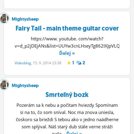
Mightysheep
Fairy Tail - main theme guitar cover
https://www. youtube. com/watch?
v=d_p2jDEjANs&list=UUYw3cnLHseyTg862IXJpVLQ
Ďalej »
1
2
Videoblog
, 15. 9. 2014 23:38
Mightysheep
Smrteľný bozk
Pozerám sa k nebu a počítam hviezdy Spomínam
si na to, čo som sníval. Noc ma znova uniesla,
čoskoro sa brieždi S tebou ako v jedno naádherne
som splýval. Náš starý dub stále verne stráži
naše...
Ďalej »