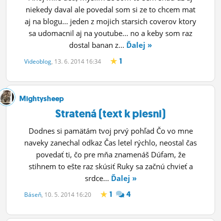
niekedy daval ale povedal som si ze to chcem mat
aj na blogu... jeden z mojich starsich coverov ktory
sa udomacnil aj na youtube... no a keby som raz
dostal banan z...
Ďalej »
1
Videoblog
, 13. 6. 2014 16:34
Mightysheep
Stratená (text k piesni)
Dodnes si pamätám tvoj prvý pohľad Čo vo mne
naveky zanechal odkaz Čas letel rýchlo, neostal čas
povedať ti, čo pre mňa znamenáš Dúfam, že
stihnem to ešte raz skúsiť Ruky sa začnú chvieť a
srdce...
Ďalej »
1
4
Báseň
, 10. 5. 2014 16:20