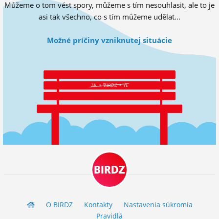
Můžeme o tom vést spory, můžeme s tím nesouhlasit, ale to je
ĽUDIA
asi tak všechno, co s tím můžeme udělat...
MÔJ PROFIL
Možné príčiny vzniknutej situácie
NASTAVENIA
ROLETA
BIRDZ
O BIRDZ
Kontakty
Nastavenia súkromia
Pravidlá