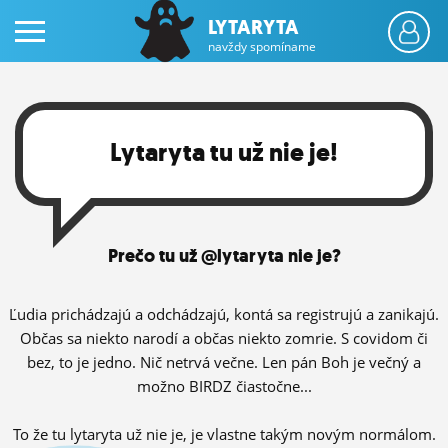
LYTARYTA
navždy spomíname
Lytaryta tu už nie je!
PRIHLÁS SA
Prečo tu už @lytaryta nie je?
ČINŽIAK
FÓRUM
Ľudia prichádzajú a odchádzajú, kontá sa registrujú a zanikajú.
Občas sa niekto narodí a občas niekto zomrie. S covidom či
STATUSY
bez, to je jedno. Nič netrvá večne. Len pán Boh je večný a
možno BIRDZ čiastočne...
BLOGY
OBRÁZKY
To že tu lytaryta už nie je, je vlastne takým novým normálom.