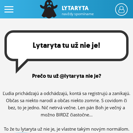
LYTARYTA
navždy spomíname
Lytaryta tu už nie je!
PRIHLÁS SA
Prečo tu už @lytaryta nie je?
ČINŽIAK
FÓRUM
Ľudia prichádzajú a odchádzajú, kontá sa registrujú a zanikajú.
Občas sa niekto narodí a občas niekto zomrie. S covidom či
STATUSY
bez, to je jedno. Nič netrvá večne. Len pán Boh je večný a
možno BIRDZ čiastočne...
BLOGY
OBRÁZKY
To že tu lytaryta už nie je, je vlastne takým novým normálom.