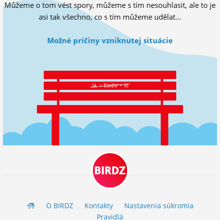
Můžeme o tom vést spory, můžeme s tím nesouhlasit, ale to je
ĽUDIA
asi tak všechno, co s tím můžeme udělat...
MÔJ PROFIL
Možné príčiny vzniknutej situácie
NASTAVENIA
ROLETA
BIRDZ
O BIRDZ
Kontakty
Nastavenia súkromia
Pravidlá