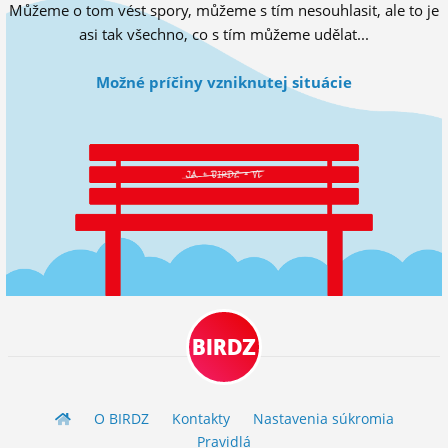
Můžeme o tom vést spory, můžeme s tím nesouhlasit, ale to je
ĽUDIA
asi tak všechno, co s tím můžeme udělat...
MÔJ PROFIL
Možné príčiny vzniknutej situácie
NASTAVENIA
ROLETA
BIRDZ
O BIRDZ
Kontakty
Nastavenia súkromia
Pravidlá