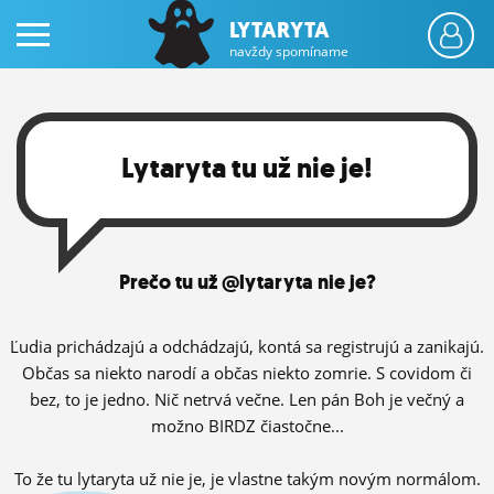
LYTARYTA
navždy spomíname
Lytaryta tu už nie je!
PRIHLÁS SA
Prečo tu už @lytaryta nie je?
ČINŽIAK
FÓRUM
Ľudia prichádzajú a odchádzajú, kontá sa registrujú a zanikajú.
Občas sa niekto narodí a občas niekto zomrie. S covidom či
STATUSY
bez, to je jedno. Nič netrvá večne. Len pán Boh je večný a
možno BIRDZ čiastočne...
BLOGY
OBRÁZKY
To že tu lytaryta už nie je, je vlastne takým novým normálom.