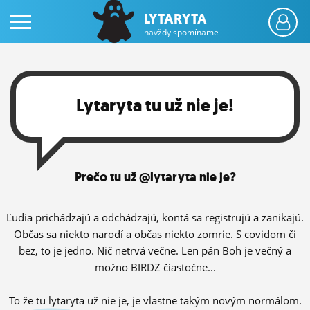
LYTARYTA
navždy spomíname
Lytaryta tu už nie je!
PRIHLÁS SA
Prečo tu už @lytaryta nie je?
ČINŽIAK
FÓRUM
Ľudia prichádzajú a odchádzajú, kontá sa registrujú a zanikajú.
Občas sa niekto narodí a občas niekto zomrie. S covidom či
STATUSY
bez, to je jedno. Nič netrvá večne. Len pán Boh je večný a
možno BIRDZ čiastočne...
BLOGY
OBRÁZKY
To že tu lytaryta už nie je, je vlastne takým novým normálom.