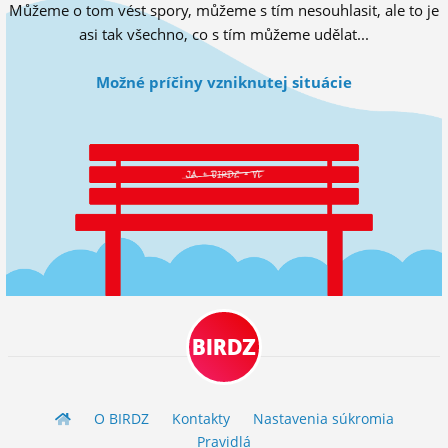
Můžeme o tom vést spory, můžeme s tím nesouhlasit, ale to je
ĽUDIA
asi tak všechno, co s tím můžeme udělat...
MÔJ PROFIL
Možné príčiny vzniknutej situácie
NASTAVENIA
ROLETA
BIRDZ
O BIRDZ
Kontakty
Nastavenia súkromia
Pravidlá