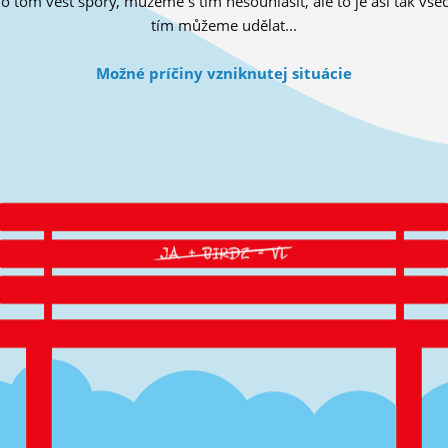
tom vést spory, můžeme s tím nesouhlasit, ale to je asi tak všec
tím můžeme udělat...
Možné príčiny vzniknutej situácie