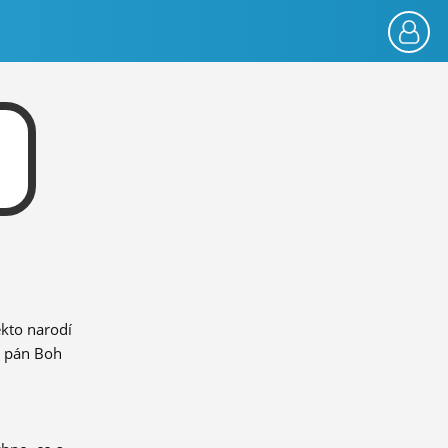
ekto narodí
n pán Boh