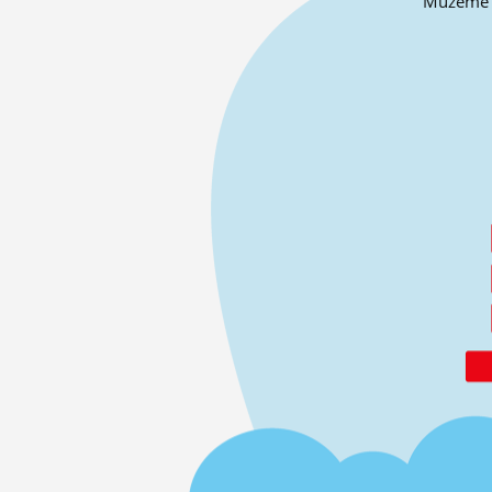
Můžeme o 
ĽUDIA
MÔJ PROFIL
NASTAVENIA
ROLETA