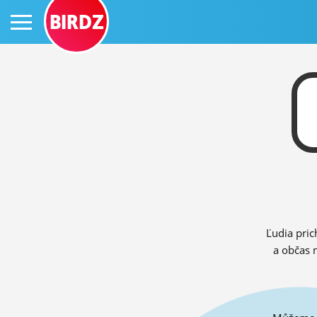
BIRDZ
PRIHLÁS SA
ČINŽIAK
FÓRUM
Ľudia pric
STATUSY
a občas 
BLOGY
OBRÁZKY