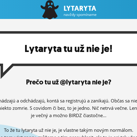
LYTARYTA
navždy spomíname
Lytaryta tu už nie je!
Prečo tu už @lytaryta nie je?
hádzajú a odchádzajú, kontá sa registrujú a zanikajú. Občas sa ni
niekto zomrie. S covidom či bez, to je jedno. Nič netrvá večne. Le
je večný a možno BIRDZ čiastočne...
To že tu lytaryta už nie je, je vlastne takým novým normálom.