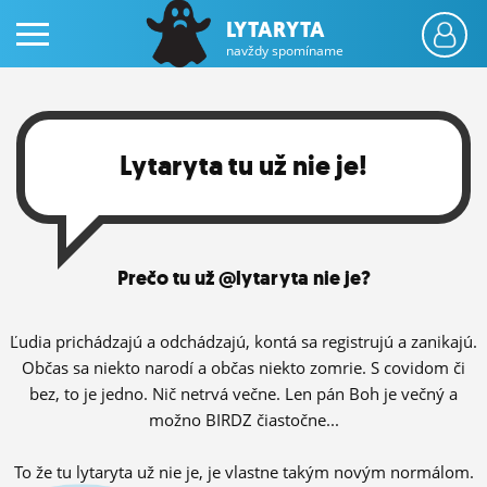
LYTARYTA
navždy spomíname
Lytaryta tu už nie je!
PRIHLÁS SA
Prečo tu už @lytaryta nie je?
ČINŽIAK
FÓRUM
Ľudia prichádzajú a odchádzajú, kontá sa registrujú a zanikajú.
Občas sa niekto narodí a občas niekto zomrie. S covidom či
STATUSY
bez, to je jedno. Nič netrvá večne. Len pán Boh je večný a
možno BIRDZ čiastočne...
BLOGY
OBRÁZKY
To že tu lytaryta už nie je, je vlastne takým novým normálom.