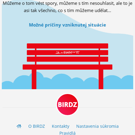
Můžeme o tom vést spory, můžeme s tím nesouhlasit, ale to je
ĽUDIA
asi tak všechno, co s tím můžeme udělat...
MÔJ PROFIL
Možné príčiny vzniknutej situácie
NASTAVENIA
ROLETA
BIRDZ
O BIRDZ
Kontakty
Nastavenia súkromia
Pravidlá