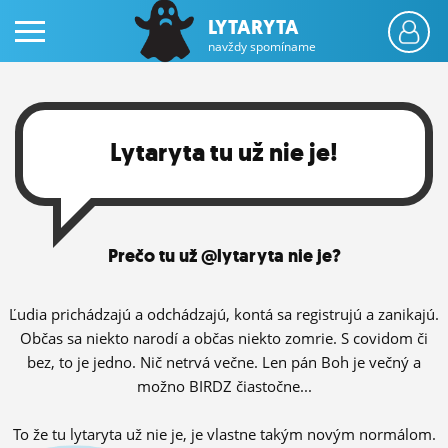
LYTARYTA
navždy spomíname
Lytaryta tu už nie je!
PRIHLÁS SA
Prečo tu už @lytaryta nie je?
ČINŽIAK
FÓRUM
Ľudia prichádzajú a odchádzajú, kontá sa registrujú a zanikajú.
Občas sa niekto narodí a občas niekto zomrie. S covidom či
STATUSY
bez, to je jedno. Nič netrvá večne. Len pán Boh je večný a
možno BIRDZ čiastočne...
BLOGY
OBRÁZKY
To že tu lytaryta už nie je, je vlastne takým novým normálom.