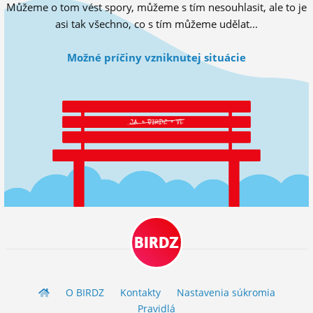
Můžeme o tom vést spory, můžeme s tím nesouhlasit, ale to je
ĽUDIA
asi tak všechno, co s tím můžeme udělat...
MÔJ PROFIL
Možné príčiny vzniknutej situácie
NASTAVENIA
ROLETA
BIRDZ
O BIRDZ
Kontakty
Nastavenia súkromia
Pravidlá