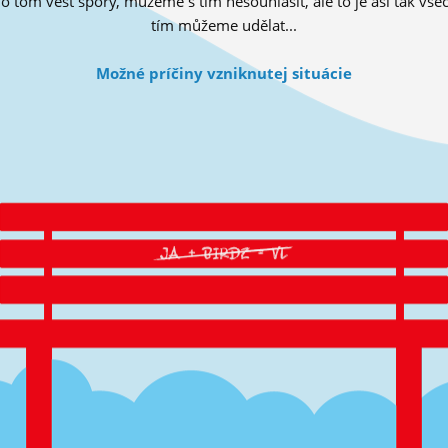
tom vést spory, můžeme s tím nesouhlasit, ale to je asi tak všec
tím můžeme udělat...
Možné príčiny vzniknutej situácie