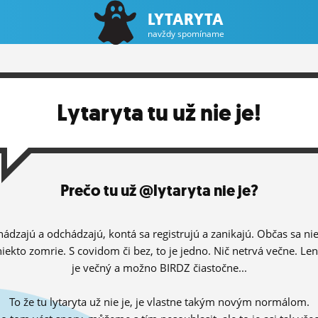
LYTARYTA
navždy spomíname
Lytaryta tu už nie je!
Prečo tu už @lytaryta nie je?
hádzajú a odchádzajú, kontá sa registrujú a zanikajú. Občas sa ni
niekto zomrie. S covidom či bez, to je jedno. Nič netrvá večne. Le
je večný a možno BIRDZ čiastočne...
To že tu lytaryta už nie je, je vlastne takým novým normálom.