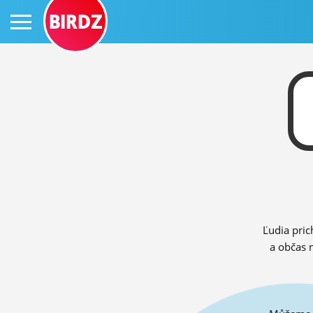
BIRDZ
PRIHLÁS SA
ČINŽIAK
FÓRUM
Ľudia pric
STATUSY
a občas 
BLOGY
OBRÁZKY