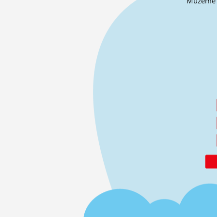
Můžeme o 
ĽUDIA
MÔJ PROFIL
NASTAVENIA
ROLETA