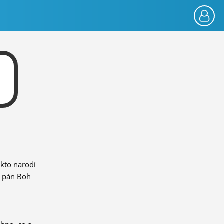
ekto narodí
n pán Boh