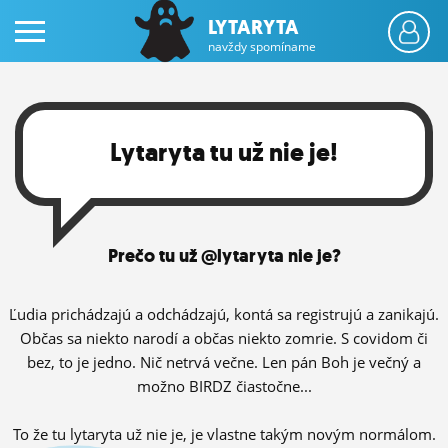
LYTARYTA
navždy spomíname
Lytaryta tu už nie je!
PRIHLÁS SA
Prečo tu už @lytaryta nie je?
ČINŽIAK
FÓRUM
Ľudia prichádzajú a odchádzajú, kontá sa registrujú a zanikajú.
Občas sa niekto narodí a občas niekto zomrie. S covidom či
STATUSY
bez, to je jedno. Nič netrvá večne. Len pán Boh je večný a
možno BIRDZ čiastočne...
BLOGY
OBRÁZKY
To že tu lytaryta už nie je, je vlastne takým novým normálom.