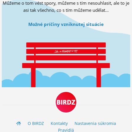
Můžeme o tom vést spory, můžeme s tím nesouhlasit, ale to je
ĽUDIA
asi tak všechno, co s tím můžeme udělat...
MÔJ PROFIL
Možné príčiny vzniknutej situácie
NASTAVENIA
ROLETA
BIRDZ
O BIRDZ
Kontakty
Nastavenia súkromia
Pravidlá