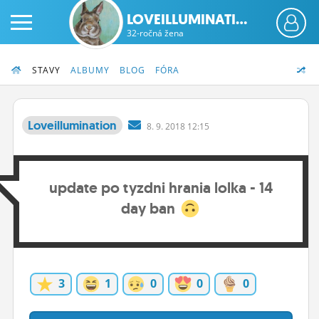
LOVEILLUMINATI...
32-ročná žena
STAVY
ALBUMY
BLOG
FÓRA
Loveillumination
8.
9.
2018 12:15
PRIHLÁS SA
update po tyzdni hrania lolka - 14
ČINŽIAK
day ban
FÓRUM
STATUSY
BLOGY
3
1
0
0
0
OBRÁZKY