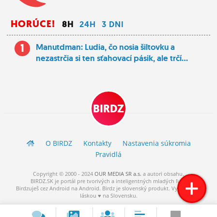
HORÚCE!
8H
24H
3 DNI
1
Manutdman: Ludia, čo nosia šiltovku a
nezastrčia si ten sťahovací pásik, ale trčí...
BIRDZ
O BIRDZ
Kontakty
Nastavenia súkromia
Pravidlá
Copyright © 2000 - 2024
OUR MEDIA SR a.s.
a
autori
obsahu.
BIRDZ.SK je portál pre tvorivých a inteligentných mladých ľudí.
Birdzuješ cez Android na Android. Birdz je slovenský produkt. Vytvorené s
láskou ♥ na Slovensku.