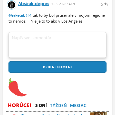
Abstraktdepres
5
30.
6.
2026 14:09
@4
tak to by bol prúser ale v mojom regione
@raketak
to nehrozí... Nie je to to ako v Los Angeles.
Napíš svoj komentár
PRIDAJ
KOMENT
HORÚCE!
3 DNÍ
TÝŽDEŇ
MESIAC