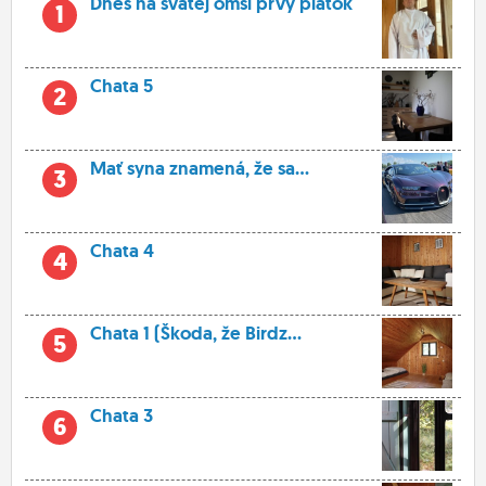
Dnes na svätej omši prvý piatok
1
Chata 5
2
Mať syna znamená, že sa...
3
Chata 4
4
Chata 1 (Škoda, že Birdz...
5
Chata 3
6