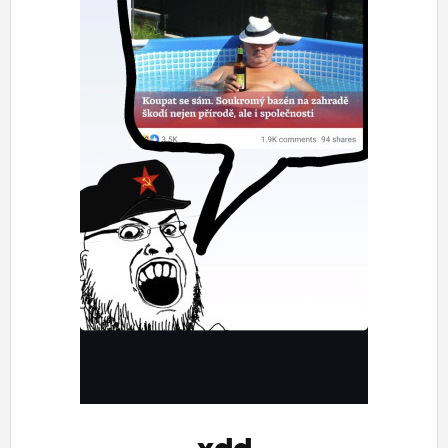
ĽUDIA
MÔJ PROFIL
NASTAVENIA
ROLETA