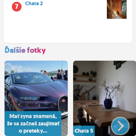
Chata 2
7
Ďalšie fotky
Mať syna znamená,
že sa začneš zaujímať
o preteky...
Chata 5