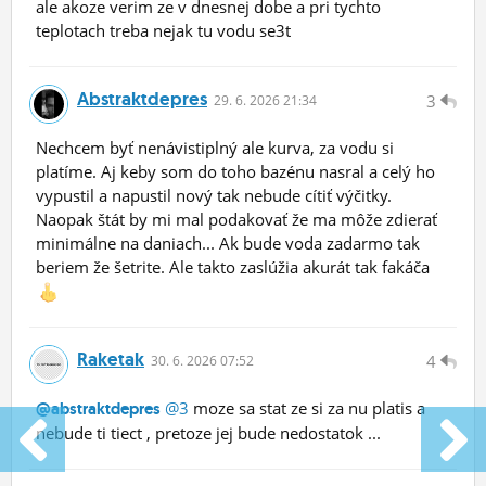
ale akoze verim ze v dnesnej dobe a pri tychto
teplotach treba nejak tu vodu se3t
Abstraktdepres
3
29.
6.
2026 21:34
Nechcem byť nenávistiplný ale kurva, za vodu si
platíme. Aj keby som do toho bazénu nasral a celý ho
vypustil a napustil nový tak nebude cítiť výčitky.
Naopak štát by mi mal podakovať že ma môže zdierať
minimálne na daniach... Ak bude voda zadarmo tak
beriem že šetrite. Ale takto zaslúžia akurát tak fakáča
Raketak
4
30.
6.
2026 07:52
@3
moze sa stat ze si za nu platis a
@abstraktdepres
nebude ti tiect , pretoze jej bude nedostatok ...