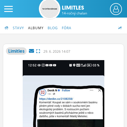
LIMITLES
14-ročný chalan
STAVY
ALBUMY
BLOG
FÓRA
Limitles
29.
6.
2026 14:07
PRIHLÁS SA
ČINŽIAK
FÓRUM
STATUSY
BLOGY
OBRÁZKY