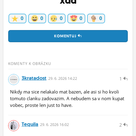
xdd
0
0
0
0
0
KOMENTUJ
KOMENTY K OBRÁZKU
3kratadost
1
29.
6.
2026 14:22
Nikdy ma sice nelakalo mat bazen, ale asi si ho kvoli
tomuto clanku zadovazim. A nebudem sa v nom kupat
vobec, proste len just to have.
Tequila
2
29.
6.
2026 16:02