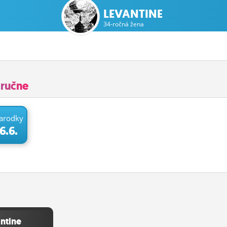
LEVANTINE
34-ročná žena
tručne
arodky
6.6.
ntine