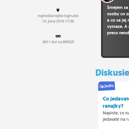
ĽUDIA
Smejem sa 
osoby co z
najnedávnejšie lognutie
MÔJ PROFIL
a co sa jej
10.
júna
2016 17:36
vymaze. A 
NASTAVENIA
preco neod
ROLETA
3811 dní na BIRDZi
Diskusi
Jedlo
Co jedavat
ranajky?
Napiste, co n
jedavate na r