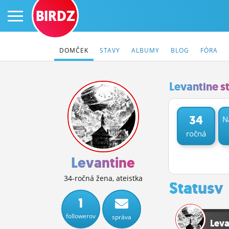
BIRDZ
DOMČEK
STAVY
ALBUMY
BLOG
FÓRA
Levantine s
PRIHLÁS SA
34
N
ročná
ČINŽIAK
FÓRUM
Levantine
STATUSY
34-ročná žena, ateistka
Statusy
BLOGY
1
followerov
správa
OBRÁZKY
Leva