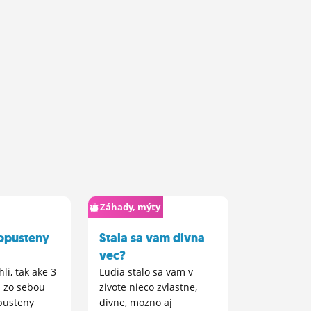
Záhady, mýty
 opusteny
Stala sa vam divna
vec?
li, tak ake 3
Ludia stalo sa vam v
i zo sebou
zivote nieco zvlastne,
pusteny
divne, mozno aj