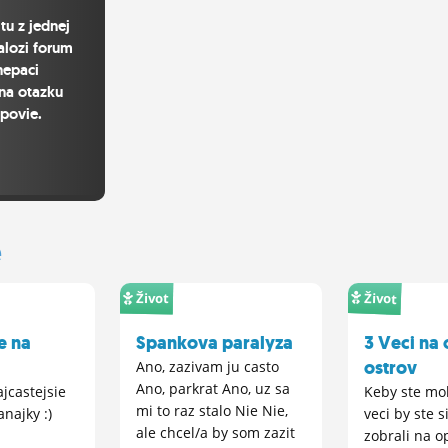
tu z jednej
alozi forum
 nepaci
na otazku
povie.
e
Život
Život
e na
Spankova paralyza
3 Veci na
ostrov
Ano, zazivam ju casto
Ano, parkrat Ano, uz sa
ajcastejsie
Keby ste moh
mi to raz stalo Nie Nie,
anajky :)
veci by ste s
ale chcel/a by som zazit
zobrali na o