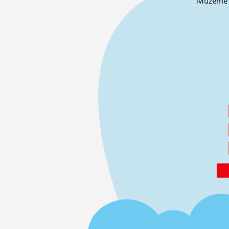
Můžeme o 
ĽUDIA
MÔJ PROFIL
NASTAVENIA
ROLETA