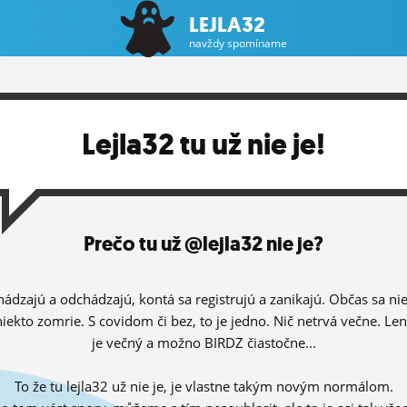
LEJLA32
navždy spomíname
Lejla32 tu už nie je!
Prečo tu už @lejla32 nie je?
hádzajú a odchádzajú, kontá sa registrujú a zanikajú. Občas sa ni
niekto zomrie. S covidom či bez, to je jedno. Nič netrvá večne. Le
je večný a možno BIRDZ čiastočne...
To že tu lejla32 už nie je, je vlastne takým novým normálom.