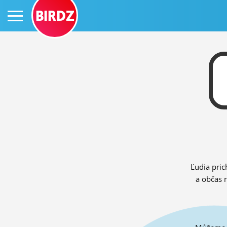
BIRDZ
PRIHLÁS SA
ČINŽIAK
FÓRUM
Ľudia pric
STATUSY
a občas 
BLOGY
OBRÁZKY