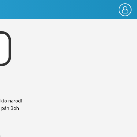
ekto narodí
n pán Boh