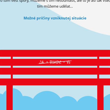
tom vést spory, můžeme s tím nesouhlasit, ale to je asi tak všec
tím můžeme udělat...
Možné príčiny vzniknutej situácie