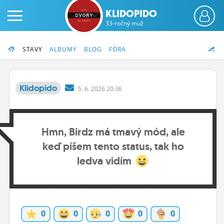
KLIDOPIDO
33-ročný muž
STAVY
ALBUMY
BLOG
FÓRA
Klidopido
5.
6.
2026 20:36
PRIHLÁS SA
Hmn, Birdz má tmavý mód, ale
ČINŽIAK
keď píšem tento status, tak ho
FÓRUM
ledva vidím
STATUSY
BLOGY
0
0
0
0
0
OBRÁZKY