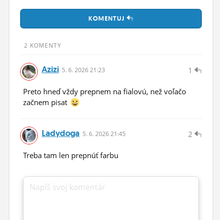
ĽUDIA
KOMENTUJ
MÔJ PROFIL
2 KOMENTY
NASTAVENIA
Azizi
1
5.
6.
2026 21:23
ROLETA
Preto hneď vždy prepnem na fialovú, než voľačo
začnem pisat
Ladydoga
2
5.
6.
2026 21:45
Treba tam len prepnúť farbu
Napíš svoj komentár