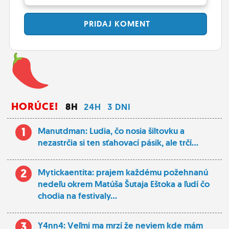
PRIDAJ
KOMENT
HORÚCE!
8H
24H
3 DNI
1
Manutdman: Ludia, čo nosia šiltovku a
nezastrčia si ten sťahovací pásik, ale trčí...
2
Mytickaentita: prajem každému požehnanú
nedeľu okrem Matúša Šutaja Eštoka a ľudí čo
chodia na festivaly...
3
Y4nn4: Veľmi ma mrzí že neviem kde mám