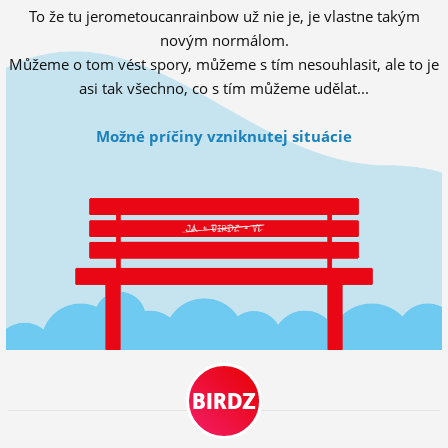
To že tu jerometoucanrainbow už nie je, je vlastne takým
ĽUDIA
novým normálom.
MÔJ PROFIL
Můžeme o tom vést spory, můžeme s tím nesouhlasit, ale to je
asi tak všechno, co s tím můžeme udělat...
NASTAVENIA
Možné príčiny vzniknutej situácie
ROLETA
BIRDZ