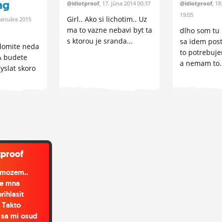
ng
@idiotproof
, 17.
júna
2014 00:37
@idiotproof
, 18
19:05
Girl.. Ako si lichotim.. Uz
januára
2015
ma to vazne nebavi byt ta
dlho som tu 
s ktorou je sranda...
sa idem post
edomite neda
to potrebuje
A budete
a nemam to..
yslat skoro
tproof
o mozem..
e
mna
rihlasit
Takto
sa mi osud