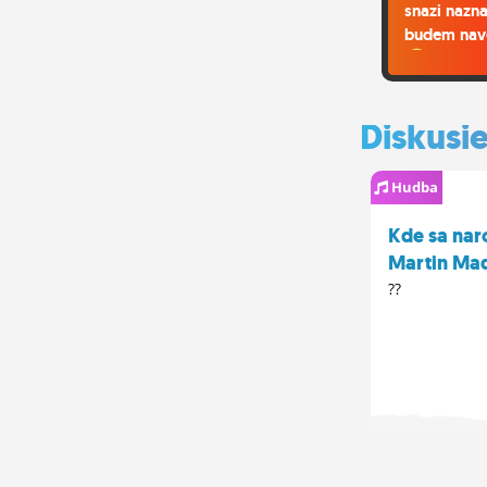
snazi nazna
budem nav
Diskusi
Hudba
Kde sa nar
Martin Ma
??