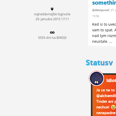
somethi
ĽUDIA
@idiotproof
, 27.
najnedávnejšie lognutie
MÔJ PROFIL
15:56
29.
januára
2015 17:11
Ked si to uv
NASTAVENIA
vam to spat. 
nad tym rozm
ROLETA
5555 dní na BIRDZi
neustale. ...
Statusy
Idio
Ja sa na t
@alchemill
Tinder ani p
nechce!
nenapadne 