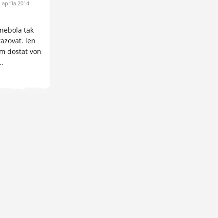
.
apríla
2014
nebola tak
azovat. len
m dostat von
.