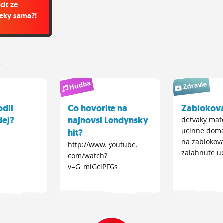
cit ze
eky sama?!
e
Hudba
Zdravie
odil
Co hovorite na
Zablokova
dej?
najnovsi Londynsky
detvaky mat
ucinne doma
hit?
na zablokov
http://www. youtube.
zalahnute u
com/watch?
v=G_miGclPFGs