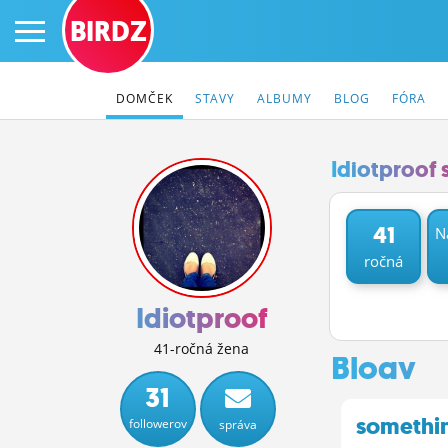
BIRDZ
DOMČEK
STAVY
ALBUMY
BLOG
FÓRA
Idiotproof 
PRIHLÁS SA
41
N
ročná
ČINŽIAK
FÓRUM
Idiotproof
STATUSY
41-ročná žena
Blogy
BLOGY
31
somethi
followerov
správa
OBRÁZKY