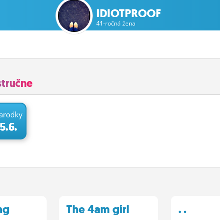
IDIOTPROOF
41-ročná žena
stručne
arodky
5.6.
ng
The 4am girl
. .