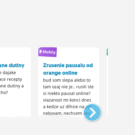
Cestovanie
Mobily
ne dutiny
Zrusenie pausalu od
Ist ci nie?
orange online
e dajake
Dostala so
ce recepty
sa (ne)odmie
bud som slepa alebo to
ane dutiny a
tyzden na S
tam ozaj nie je.. rusili ste
cho?
Chlapik plat
si niekto pausal online?
nepozaduje 
viazanost mi konci dnes
ste?
a kedze uz dlhsie na svk
nebyvam, nechcem aby
mi dalej stahovali
peniaze za nieco co
nepouzivam.. vdaka za