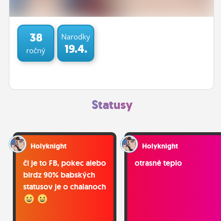
ĽUDIA
MÔJ PROFIL
38
Narodky
19.4.
ročný
NASTAVENIA
ROLETA
Statusy
Holyknight
Holyknight
či je to FB, pokec alebo
otrasné teplo
birdz 90% babských
statusov je o chalanoch