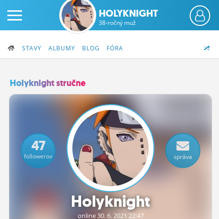
HOLYKNIGHT
38-ročný muž
STAVY
ALBUMY
BLOG
FÓRA
Holyknight stručne
PRIHLÁS SA
ČINŽIAK
47
FÓRUM
followerov
správa
STATUSY
BLOGY
Holyknight
OBRÁZKY
online 30.
6.
2021 22:47