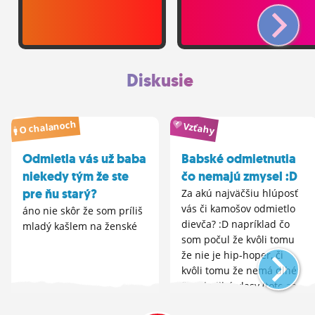
Diskusie
O chalanoch
Vzťahy
Odmietla vás už baba
Babské odmietnutia
niekedy tým že ste
čo nemajú zmysel :D
pre ňu starý?
Za akú najväčšiu hlúposť
vás či kamošov odmietlo
áno nie skôr že som príliš
dievča? :D napríklad čo
mladý kašlem na ženské
som počul že kvôli tomu
že nie je hip-hoper, či
kvôli tomu že nemá dlhé
či polodlhé vlasy (toto sa
mne aj známym stáva