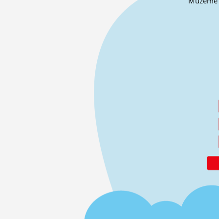
Můžeme o 
ĽUDIA
MÔJ PROFIL
NASTAVENIA
ROLETA