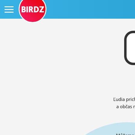
BIRDZ
PRIHLÁS SA
ČINŽIAK
FÓRUM
Ľudia pric
STATUSY
a občas 
BLOGY
OBRÁZKY