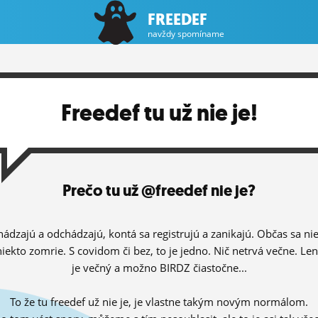
FREEDEF
navždy spomíname
Freedef tu už nie je!
Prečo tu už @freedef nie je?
hádzajú a odchádzajú, kontá sa registrujú a zanikajú. Občas sa ni
niekto zomrie. S covidom či bez, to je jedno. Nič netrvá večne. Le
je večný a možno BIRDZ čiastočne...
To že tu freedef už nie je, je vlastne takým novým normálom.