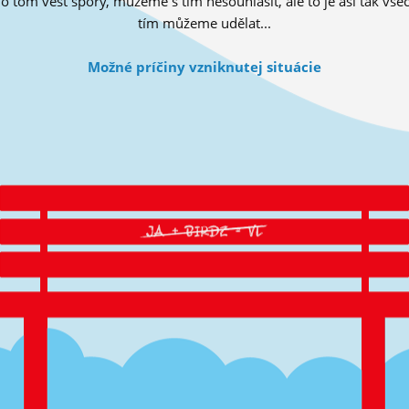
tom vést spory, můžeme s tím nesouhlasit, ale to je asi tak všec
tím můžeme udělat...
Možné príčiny vzniknutej situácie