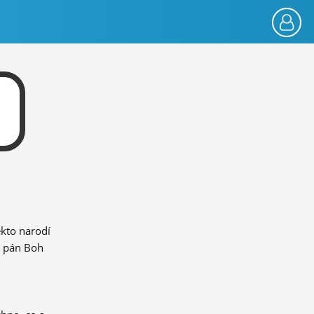
ekto narodí
n pán Boh