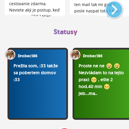
cestovanie zdarma.
ten mail tak mi gmail
Neviete aký je postup, keď
posle naspat toto ? Ako
chcem predlžiť ? Mám
keby bolo nieco zle, ale
pýtať potvrdenie zo školy
mail je kopirnuty a
a ísť na ZSSK, alebo ísť
Statusy
pridemi delivery akoby sa
najaprv na ZSSK...
neodoslala nechapem co
je zle? ...
Drobec186
Drobec186
Prežila som, :33 takže
Proste ne ne
sa poberiem domov
Nezvládam to na tejto
:33
praxi
, ešte 2
hod.40 min
jeb...ma..