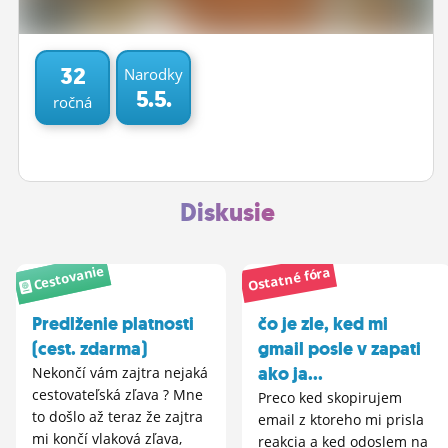
ĽUDIA
MÔJ PROFIL
32
Narodky
5.5.
ročná
NASTAVENIA
ROLETA
Diskusie
Cestovanie
Ostatné fóra
Predlženie platnosti
čo je zle, ked mi
(cest. zdarma)
gmail posle v zapati
ako ja...
Nekončí vám zajtra nejaká
cestovateľská zľava ? Mne
Preco ked skopirujem
to došlo až teraz že zajtra
email z ktoreho mi prisla
mi končí vlaková zľava,
reakcia a ked odoslem na