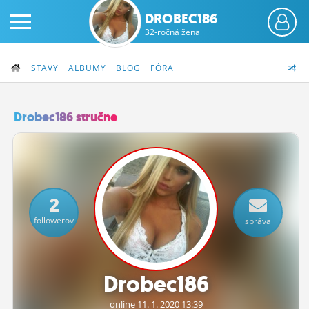
DROBEC186
32-ročná žena
STAVY
ALBUMY
BLOG
FÓRA
Drobec186 stručne
PRIHLÁS SA
ČINŽIAK
2
FÓRUM
followerov
správa
STATUSY
BLOGY
Drobec186
OBRÁZKY
online 11.
1.
2020 13:39