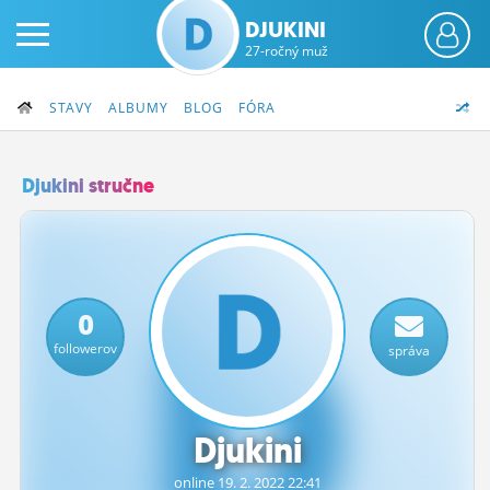
DJUKINI
27-ročný muž
STAVY
ALBUMY
BLOG
FÓRA
Djukini stručne
PRIHLÁS SA
ČINŽIAK
0
FÓRUM
followerov
správa
STATUSY
BLOGY
Djukini
OBRÁZKY
online 19.
2.
2022 22:41