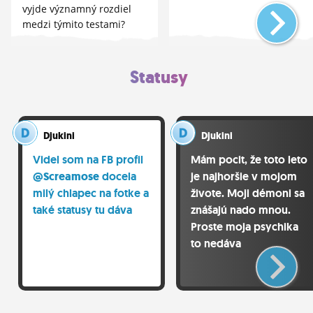
vyjde významný rozdiel
medzi týmito testami?
Statusy
Djukini
Djukini
Videl som na FB profil
Mám pocit, že toto leto
@Screamose
docela
je najhoršie v mojom
milý chlapec na fotke a
živote. Moji démoni sa
také statusy tu dáva
znášajú nado mnou.
Proste moja psychika
to nedáva