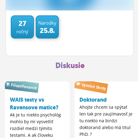
ĽUDIA
MÔJ PROFIL
27
Narodky
25.8.
ročný
NASTAVENIA
ROLETA
Diskusie
Vysoké školy
Filozofovanie
WAIS testy vs
Doktorand
Ravensove matice?
Ahojte chcem sa spýtať
len tak pre zaujímavosť je
Ak je tu niekto psychológ
tu niekto na birdzi
mohlo by mi vysvetliť
doktorand alebo má titul
rozdiel medzi týmito
PhD. ?
testami. A ak človeku