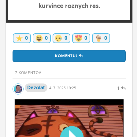
kurvince roznych ras.
ĽUDIA
MÔJ PROFIL
NASTAVENIA
0
0
0
0
0
ROLETA
KOMENTUJ
7 KOMENTOV
Dezolat
1
4.
7.
2025 19:25