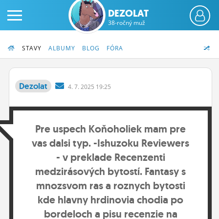
DEZOLAT
38-ročný muž
STAVY
ALBUMY
BLOG
FÓRA
Dezolat
4.
7.
2025 19:25
PRIHLÁS SA
Pre uspech Koňoholiek mam pre
ČINŽIAK
vas dalsi typ. -Ishuzoku Reviewers
FÓRUM
- v preklade Recenzenti
STATUSY
medzirásových bytostí. Fantasy s
mnozsvom ras a roznych bytosti
BLOGY
kde hlavny hrdinovia chodia po
OBRÁZKY
bordeloch a pisu recenzie na