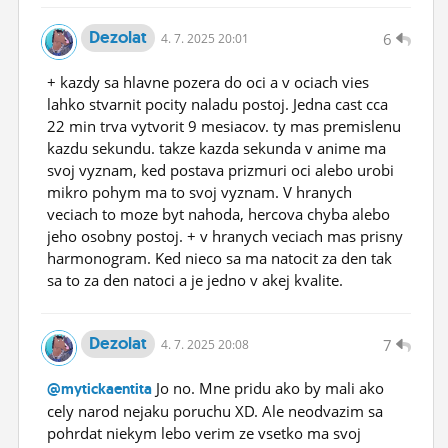
Dezolat
6
4.
7.
2025 20:01
+ kazdy sa hlavne pozera do oci a v ociach vies
lahko stvarnit pocity naladu postoj. Jedna cast cca
22 min trva vytvorit 9 mesiacov. ty mas premislenu
kazdu sekundu. takze kazda sekunda v anime ma
svoj vyznam, ked postava prizmuri oci alebo urobi
mikro pohym ma to svoj vyznam. V hranych
veciach to moze byt nahoda, hercova chyba alebo
jeho osobny postoj. + v hranych veciach mas prisny
harmonogram. Ked nieco sa ma natocit za den tak
sa to za den natoci a je jedno v akej kvalite.
Dezolat
7
4.
7.
2025 20:08
Jo no. Mne pridu ako by mali ako
@mytickaentita
cely narod nejaku poruchu XD. Ale neodvazim sa
pohrdat niekym lebo verim ze vsetko ma svoj