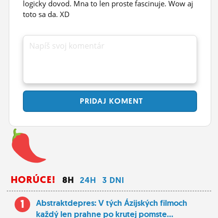
logicky dovod. Mna to len proste fascinuje. Wow aj
toto sa da. XD
Napíš svoj komentár
PRIDAJ
KOMENT
HORÚCE!
8H
24H
3 DNI
1
Abstraktdepres: V tých Ázijských filmoch
každý len prahne po krutej pomste...