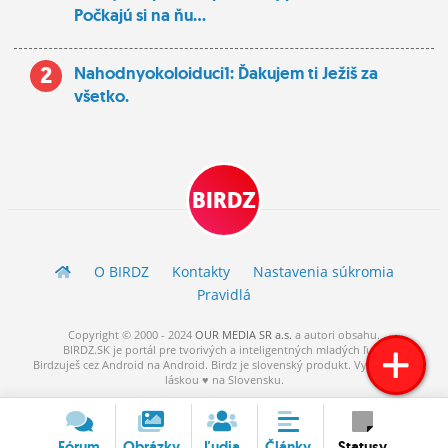
Počkajú si na ňu...
2
Nahodnyokoloiduci1: Ďakujem ti Ježiš za
všetko.
BIRDZ
O BIRDZ
Kontakty
Nastavenia súkromia
Pravidlá
Copyright © 2000 - 2024
OUR MEDIA SR a.s.
a
autori
obsahu.
BIRDZ.SK je portál pre tvorivých a inteligentných mladých ľudí.
Birdzuješ cez Android na Android. Birdz je slovenský produkt. Vytvorené s
láskou ♥ na Slovensku.
Fórum
Obrázky
Ľudia
Články
Statusy