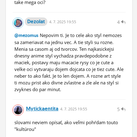
take mega oci?
Dezolat
4
4.
7.
2025 19:55
Nepovim ti. Je to cele ako styl nemozes
@mezomus
sa zameriavat na jednu vec. A tie styli su rozne.
Menia sa casom aj od tvorcov. Ten najkasickejsi
dnesny anime styl vychadza pravdepodobne z
maciek, postavy maju macacie rysy co je cute a
velke oci vytvaraju dojem dojcata co je tiez cute. Ale
neber to ako fakt. Je to len dojem. A rozne art style
ti mozu prist ako divne zvlastne a zle ale na styl si
zvyknes do par minut.
Mytickaentita
5
4.
7.
2025 19:55
slovami neviem opísať, ako veľmi pohŕdam touto
"kultúrou"