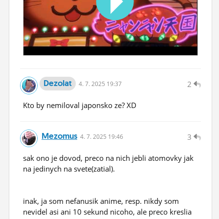
Dezolat
2
4.
7.
2025 19:37
Kto by nemiloval japonsko ze? XD
Mezomus
3
4.
7.
2025 19:46
sak ono je dovod, preco na nich jebli atomovky jak
na jedinych na svete(zatial).
inak, ja som nefanusik anime, resp. nikdy som
nevidel asi ani 10 sekund nicoho, ale preco kreslia