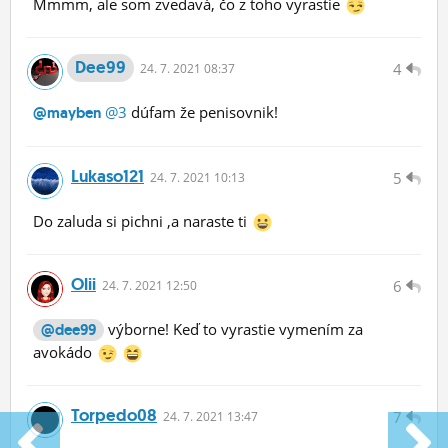
Mmmm, ale som zvedavá, čo z toho vyrastie
Dee99
4
24.
7.
2021 08:37
@3
dúfam že penisovnik!
@mayben
Lukaso121
5
24.
7.
2021 10:13
Do zaluda si pichni ,a naraste ti
Olii
6
24.
7.
2021 12:50
výborne! Keď to vyrastie vymením za
@dee99
avokádo
Torpedo08
7
24.
7.
2021 13:47