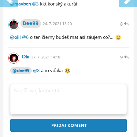
@3
kkt konský akurát
@mayben
Dee99
8
24.
7.
2021 18:20
@6
o ten čierny budeš mat asi záujem co?...
@olii
Olii
9
27.
7.
2021 14:18
@8
áno vďaka
@dee99
Napíš svoj komentár
PRIDAJ
KOMENT