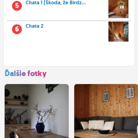
Chata 1 (Škoda, že Birdz...
5
Chata 2
6
Ďalšie fotky