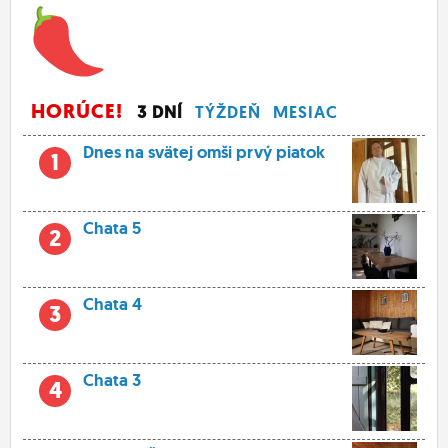
HORÚCE!
3 DNÍ
TÝŽDEŇ
MESIAC
Dnes na svätej omši prvý piatok
1
Chata 5
2
Chata 4
3
Chata 3
4