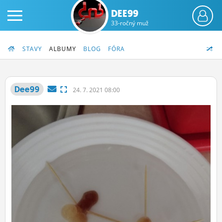
DEE99
33-ročný muž
STAVY
ALBUMY
BLOG
FÓRA
Dee99
24.
7.
2021 08:00
PRIHLÁS SA
ČINŽIAK
FÓRUM
STATUSY
BLOGY
OBRÁZKY