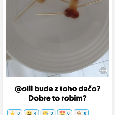
ĽUDIA
MÔJ PROFIL
NASTAVENIA
ROLETA
@olii
bude z toho dačo?
Dobre to robim?
0
4
0
0
0