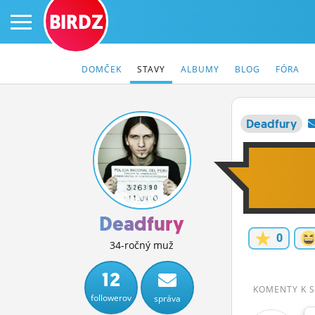
BIRDZ
DOMČEK
STAVY
ALBUMY
BLOG
FÓRA
Deadfury
PRIHLÁS SA
ČINŽIAK
FÓRUM
Deadfury
0
STATUSY
34-ročný muž
BLOGY
12
KOMENTY K 
followerov
správa
OBRÁZKY