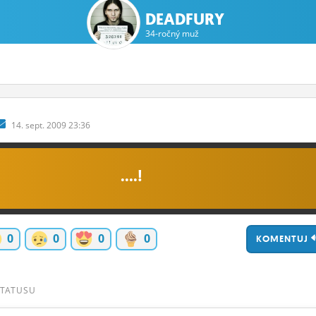
DEADFURY
34-ročný muž
14.
sept.
2009 23:36
....!
0
0
0
0
KOMENTUJ
STATUSU