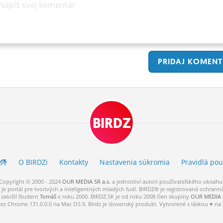
Napíš svoj komentár
PRIDAJ
KOMENT
BIRDZ
O BIRDZ
i
Kontakty
Nastavenia súkromia
Pravidlá
pou
Copyright © 2000 - 2024
OUR MEDIA SR a.s.
a
jednotliví
autori
používateľského
obsahu
je portál pre tvorivých a inteligentných mladých ľudí.
BIRDZ® je registrovaná ochrann
založil študent
Tomáš
v roku 2000. BIRDZ.SK je od roku 2008 člen skupiny
OUR MEDIA S
cez Chrome 131.0.0.0 na Mac OS X. Birdz je slovenský produkt. Vytvorené s láskou ♥ na