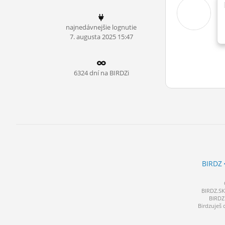
ĽUDIA
najnedávnejšie lognutie
MÔJ PROFIL
7.
augusta
2025 15:47
NASTAVENIA
ROLETA
6324 dní na BIRDZi
BIRDZ
BIRDZ.SK 
BIRDZ 
Birdzuješ 