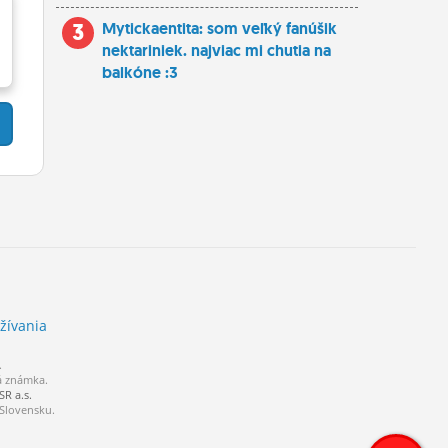
3
Mytickaentita: som veľký fanúšik
nektariniek. najviac mi chutia na
balkóne :3
žívania
.
á známka.
R a.s.
 Slovensku.