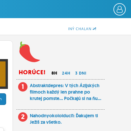
INÝ CHALAN
HORÚCE!
8H
24H
3 DNI
1
Abstraktdepres: V tých Ázijských
filmoch každý len prahne po
krutej pomste... Počkajú si na ňu...
2
Nahodnyokoloiduci1: Ďakujem ti
Ježiš za všetko.