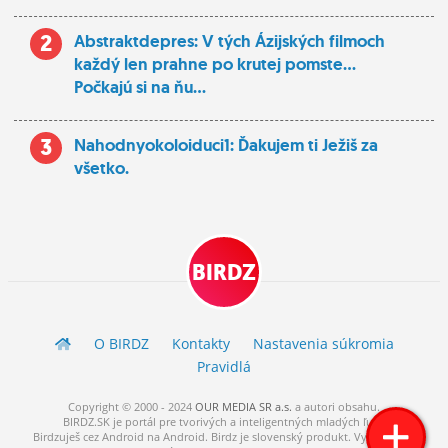
2
Abstraktdepres: V tých Ázijských filmoch
každý len prahne po krutej pomste...
Počkajú si na ňu...
3
Nahodnyokoloiduci1: Ďakujem ti Ježiš za
všetko.
BIRDZ
O BIRDZ
Kontakty
Nastavenia súkromia
Pravidlá
Copyright © 2000 - 2024
OUR MEDIA SR a.s.
a
autori
obsahu.
BIRDZ.SK je portál pre tvorivých a inteligentných mladých ľudí.
Birdzuješ cez Android na Android. Birdz je slovenský produkt. Vytvorené s