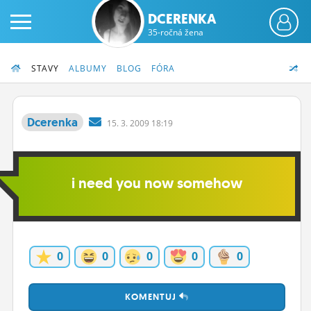
DCERENKA
35-ročná žena
STAVY
ALBUMY
BLOG
FÓRA
Dcerenka
15.
3.
2009 18:19
PRIHLÁS SA
i need you now somehow
ČINŽIAK
FÓRUM
STATUSY
0
0
0
0
0
BLOGY
OBRÁZKY
KOMENTUJ