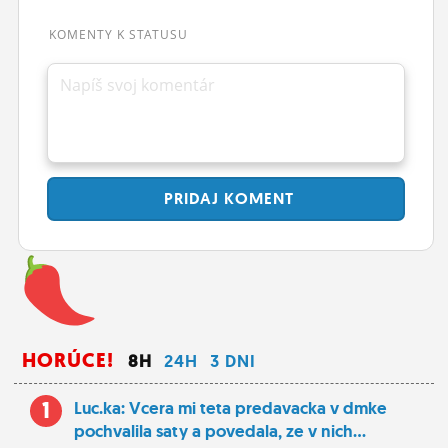
ĽUDIA
KOMENTY K STATUSU
MÔJ PROFIL
Napíš svoj komentár
NASTAVENIA
ROLETA
PRIDAJ
KOMENT
HORÚCE!
8H
24H
3 DNI
1
Luc.ka: Vcera mi teta predavacka v dmke
pochvalila saty a povedala, ze v nich...