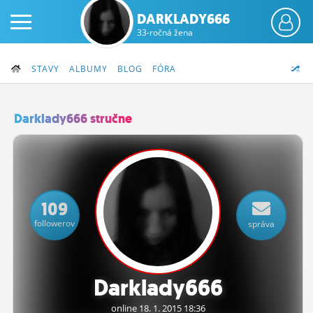
DARKLADY666
33-ročná žena
STAVY
ALBUMY
BLOG
FÓRA
Darklady666 stručne
PRIHLÁS SA
ČINŽIAK
109
FÓRUM
followerov
správa
STATUSY
BLOGY
Darklady666
OBRÁZKY
online 18.
1.
2015 18:36