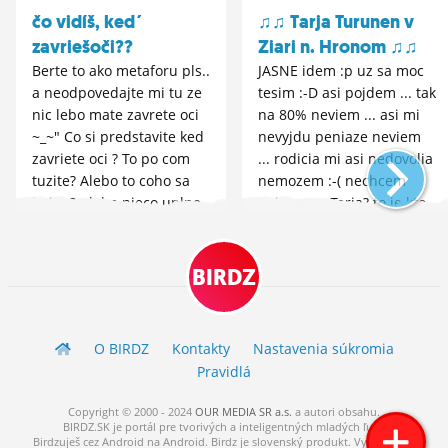
čo vidíš, ked´
♫♫ Tarja Turunen v
zavriešoči??
Ziari n. Hronom ♫♫
Berte to ako metaforu pls..
JASNE idem :p uz sa moc
a neodpovedajte mi tu ze
tesim :-D asi pojdem ... tak
nic lebo mate zavrete oci
na 80% neviem ... asi mi
~_~" Co si predstavite ked
nevyjdu peniaze neviem
zavriete oci ? To po com
... rodicia mi asi nedovolia
tuzite? Alebo to coho sa
nemozem :-( nechcem
bojite? Alebo nieco uplne
nejdem :p Tarja? to je kto
ine.... ?
xD...
BIRDZ
O BIRDZ
Kontakty
Nastavenia súkromia
Pravidlá
Copyright © 2000 - 2024
OUR MEDIA SR a.s.
a
autori
obsahu.
BIRDZ.SK je portál pre tvorivých a inteligentných mladých ľudí.
Birdzuješ cez Android na Android. Birdz je slovenský produkt. Vytvorené s