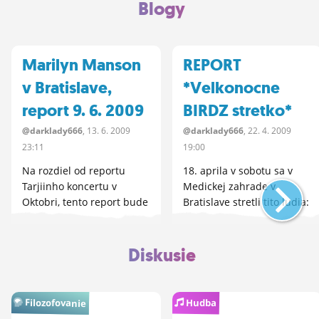
Blogy
Marilyn Manson
REPORT
v Bratislave,
*Velkonocne
report 9. 6. 2009
BIRDZ stretko*
@darklady666
, 13.
6.
2009
@darklady666
, 22.
4.
2009
23:11
19:00
Na rozdiel od reportu
18. aprila v sobotu sa v
Tarjiinho koncertu v
Medickej zahrade v
Oktobri, tento report bude
Bratislave stretli tito ludia:
prevazne o Mansonovi,
...
ako o...
Diskusie
Filozofovanie
Hudba