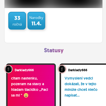
ĽUDIA
MÔJ PROFIL
33
Narodky
11.4.
ročná
NASTAVENIA
ROLETA
Statusy
Darklady666
Darklady666
citam nastenku,
Vymyslení vedci
pozeram na stavy a
dokázali, že v tejto
hladam tlacidko ,,Paci
minúte chceš niečo
sa mi "
napísať...