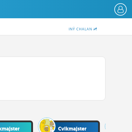
INÝ CHALAN
kmajster
Cvikmajster
Cv