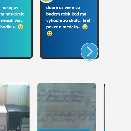
n hokej by
dobre uz viem co
jebal to p
at neskorsie..
budem robit ked ma
neucili viac
vyhodia zo skoly.. hrat
 hodinu..
poker o medaky..