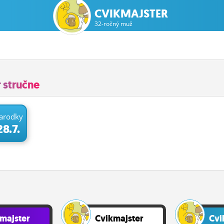
CVIKMAJSTER
32-ročný muž
 stručne
arodky
28.7.
majster
Cvikmajster
Cvi