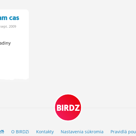
am cas
.
sept.
2009
adiny
BIRDZ
O BIRDZ
i
Kontakty
Nastavenia súkromia
Pravidlá
pou