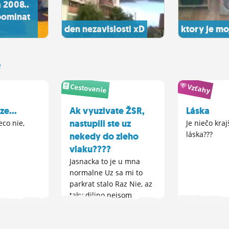
 2008..
pominat
den nezavislosti xD
ktory je mo
e
Cestovanie
Vzťahy
ze...
Ak vyuzivate ŽSR,
Láska
nastupili ste uz
eco nie,
Je niečo kraj
m
láska???
nekedy do zleho
vlaku????
Jasnacka to je u mna
normalne Uz sa mi to
parkrat stalo Raz Nie, az
taky dilino nejsom