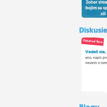
Zohor zima
bojim sa s
xD
Diskusi
Ostatné fóra
Vedeli ste, 
ano, napis pr
neviem o to
Blogy