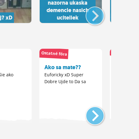
nazorna ukaska
tak to s
demencie nasich
tymto 
j? xD
uciteliek
setk
Ostatné fóra
Ostatné fóra
Ako sa mate??
Aka moto
objemom 
šie ako
Euforicky xD Super
Dobre Ujde to Da sa
kubickych
mam zopar 
chcem pocu
pls nepiste 