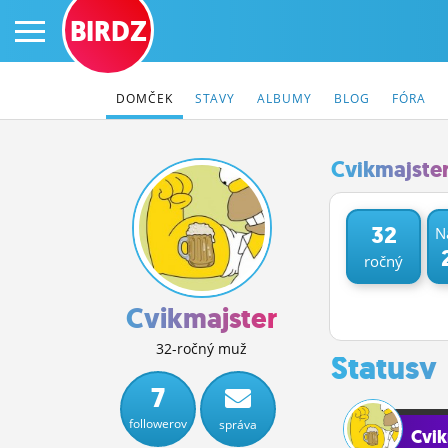
BIRDZ
DOMČEK
STAVY
ALBUMY
BLOG
FÓRA
Cvikmajster
PRIHLÁS SA
32
N
ročný
ČINŽIAK
FÓRUM
Cvikmajster
STATUSY
32-ročný muž
Statusy
BLOGY
7
followerov
správa
OBRÁZKY
Cvik