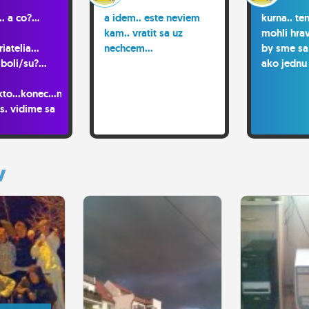
. a co?...
a idem.. este neviem
kurna.. te
kam.. vratit sa uz
mohli hrav
iatelia...
nechcem...
by sme sa 
boli/su?...
ako jednu
ikto...konec...nebavi
.s. vidime sa
.
y