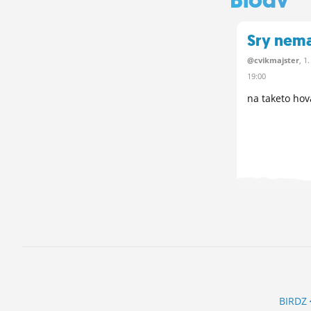
Sry nem
@cvikmajster
, 1
19:00
na taketo hov
BIRDZ