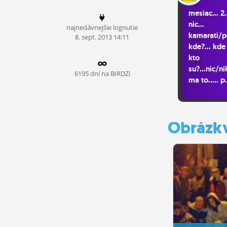
ĽUDIA
mesiac... 2..
nic...
najnedávnejšie lognutie
MÔJ PROFIL
kamarati/pr
8.
sept.
2013 14:11
kde?... kde 
NASTAVENIA
kto
su?...nic/n
ROLETA
6195 dní na BIRDZi
ma to..... p
v pekle!!!...
Obrázk