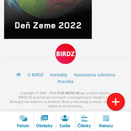
BIRDZ
O BIRDZ
Kontakty
Nastavenia súkromia
Pravidlá
Copyright © 2000 - 2024
OUR MEDIA SR a.s.
a
autori
obsahu.
BIRDZ.SK je portál pre tvorivých a inteligentných mladých ľudí.
Birdzuješ cez Android na Android. Birdz je slovenský produkt. Vytvorené s
láskou ♥ na Slovensku.
Fórum
Obrázky
Ľudia
Články
Statusy