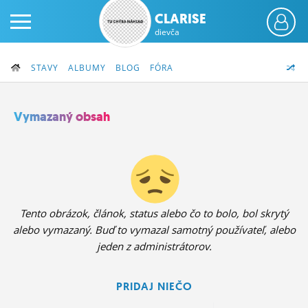
CLARISE
dievča
STAVY
ALBUMY
BLOG
FÓRA
Vymazaný obsah
PRIHLÁS SA
ČINŽIAK
FÓRUM
Tento obrázok, článok, status alebo čo to bolo, bol skrytý
alebo vymazaný. Buď to vymazal samotný používateľ, alebo
STATUSY
jeden z administrátorov.
BLOGY
PRIDAJ NIEČO
OBRÁZKY