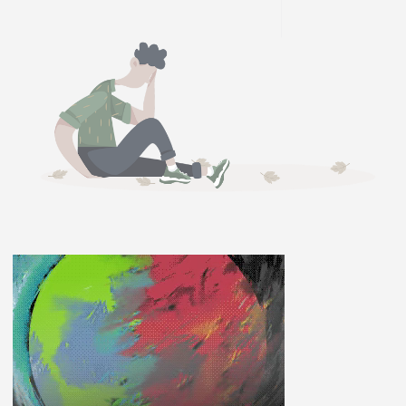
ĽUDIA
MÔJ PROFIL
NASTAVENIA
ROLETA