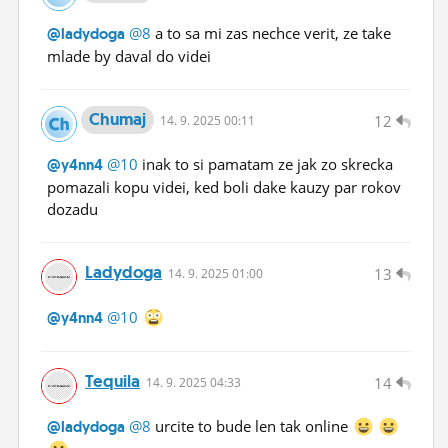
@8
a to sa mi zas nechce verit, ze take
@ladydoga
mlade by daval do videi
Chumaj
12
14.
9.
2025 00:11
@10
inak to si pamatam ze jak zo skrecka
@y4nn4
pomazali kopu videi, ked boli dake kauzy par rokov
dozadu
Ladydoga
13
14.
9.
2025 01:00
@10
@y4nn4
Tequila
14
14.
9.
2025 04:33
@8
urcite to bude len tak online
@ladydoga