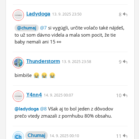
Ladydoga
8
13.
9.
2025 23:50
@7
si vygúgli, určite volačo také nájdeš,
@chumaj
to už som dávno videla a mala som pocit, že tie
baby nemali ani 15 👀
Thunderstorm
9
13.
9.
2025 23:58
bimbiše
Y4nn4
10
14.
9.
2025 00:07
@8
Však aj to bol jeden z dôvodov
@ladydoga
prečo vtedy zmazali z pornhubu 80% obsahu.
Chumaj
11
14.
9.
2025 00:10