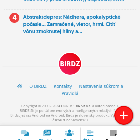
4
Abstraktdepres: Nádhera, apokalyptické
počasie... Zamračené, vietor, hrmí. Cítiť
vônu zmoknutej hliny a...
BIRDZ
O BIRDZ
Kontakty
Nastavenia súkromia
Pravidlá
Copyright © 2000 - 2024
OUR MEDIA SR a.s.
a
autori
obsahu.
BIRDZ.SK je portál pre tvorivých a inteligentných mladých ľudí.
Birdzuješ cez Android na Android. Birdz je slovenský produkt. Vytvorené s
láskou ♥ na Slovensku.