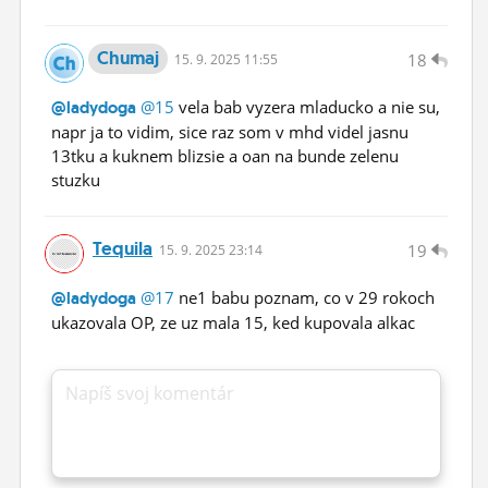
Chumaj
18
15.
9.
2025 11:55
@15
vela bab vyzera mladucko a nie su,
@ladydoga
napr ja to vidim, sice raz som v mhd videl jasnu
13tku a kuknem blizsie a oan na bunde zelenu
stuzku
Tequila
19
15.
9.
2025 23:14
@17
ne1 babu poznam, co v 29 rokoch
@ladydoga
ukazovala OP, ze uz mala 15, ked kupovala alkac
Napíš svoj komentár