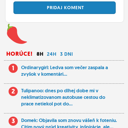
PRIDAJ
KOMENT
HORÚCE!
8H
24H
3 DNI
1
Ordinarygirl: Ledva som večer zaspala a
zvyšok v komentári...
2
Tulipanoo: dnes po dlhej dobe mi v
neklimatizovanom autobuse cestou do
prace netiekol pot do...
3
Domek: Objavila som znovu vášeň k foteniu.
Cítim nový prúd kreativity, inšpirácie, ale...