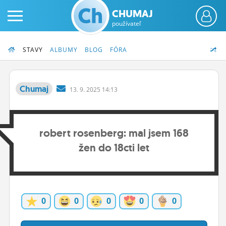
CHUMAJ
používateľ
STAVY
ALBUMY
BLOG
FÓRA
Chumaj
13.
9.
2025 14:13
PRIHLÁS SA
robert rosenberg: mal jsem 168
ČINŽIAK
žen do 18cti let
FÓRUM
STATUSY
BLOGY
0
0
0
0
0
OBRÁZKY