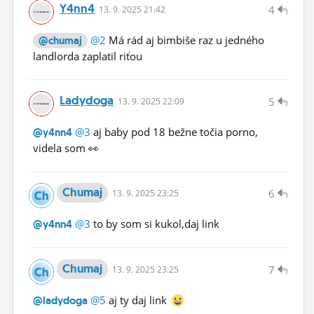
Y4nn4
4
13.
9.
2025 21:42
@2
Má rád aj bimbiše raz u jedného
@chumaj
landlorda zaplatil riťou
Ladydoga
5
13.
9.
2025 22:09
@3
aj baby pod 18 bežne točia porno,
@y4nn4
videla som 👀
Chumaj
6
13.
9.
2025 23:25
@3
to by som si kukol,daj link
@y4nn4
Chumaj
7
13.
9.
2025 23:25
@5
aj ty daj link
@ladydoga