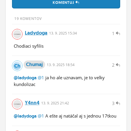
KOMENTUJ
ĽUDIA
MÔJ PROFIL
19 KOMENTOV
NASTAVENIA
Ladydoga
1
13.
9.
2025 15:34
ROLETA
Chodiaci syfilis
Chumaj
2
13.
9.
2025 18:54
@1
ja ho ale uznavam, je to velky
@ladydoga
kundolizac
Y4nn4
3
13.
9.
2025 21:42
@1
A ešte aj natáčal aj s jednou 17tkou
@ladydoga