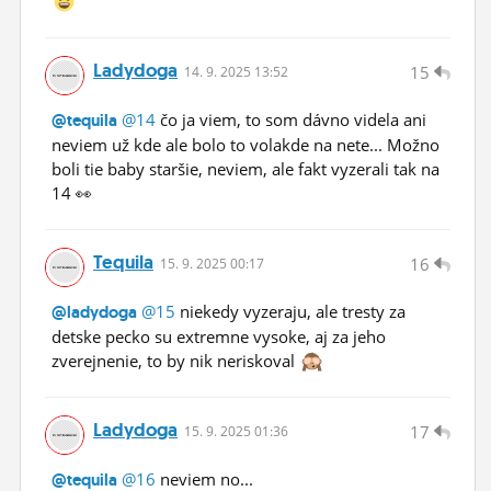
Ladydoga
15
14.
9.
2025 13:52
@14
čo ja viem, to som dávno videla ani
@tequila
neviem už kde ale bolo to volakde na nete... Možno
boli tie baby staršie, neviem, ale fakt vyzerali tak na
14 👀
Tequila
16
15.
9.
2025 00:17
@15
niekedy vyzeraju, ale tresty za
@ladydoga
detske pecko su extremne vysoke, aj za jeho
zverejnenie, to by nik neriskoval
Ladydoga
17
15.
9.
2025 01:36
@16
neviem no...
@tequila