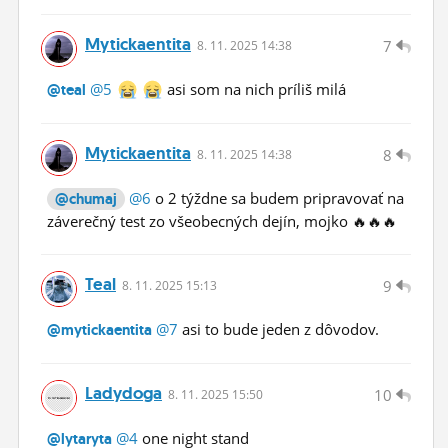
Mytickaentita
7
8.
11.
2025 14:38
@5
asi som na nich príliš milá
@teal
Mytickaentita
8
8.
11.
2025 14:38
@6
o 2 týždne sa budem pripravovať na
@chumaj
záverečný test zo všeobecných dejín, mojko 🔥🔥🔥
Teal
9
8.
11.
2025 15:13
@7
asi to bude jeden z dôvodov.
@mytickaentita
Ladydoga
10
8.
11.
2025 15:50
@4
one night stand
@lytaryta