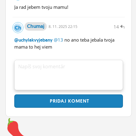
Ja rad jebem tvoju mamu!
Chumaj
14
8.
11.
2025 22:15
@13
no ano teba jebala tvoja
@uchylakvyjebany
mama to hej viem
Napíš svoj komentár
PRIDAJ
KOMENT