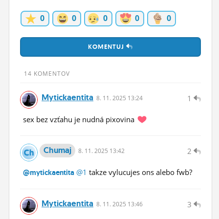
ĽUDIA
0
0
0
0
0
MÔJ PROFIL
KOMENTUJ
NASTAVENIA
ROLETA
14 KOMENTOV
Mytickaentita
1
8.
11.
2025 13:24
sex bez vzťahu je nudná pixovina
Chumaj
2
8.
11.
2025 13:42
@1
takze vylucujes ons alebo fwb?
@mytickaentita
Mytickaentita
3
8.
11.
2025 13:46