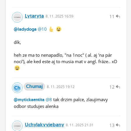
Lytaryta
11
8.
11.
2025 16:59
@10
@ladydoga
dík,
heh ze ma to nenapadlo, "na 1noc" ( al. aj 'na pár
nocí'), ale ked este aj to musia mat v angl. fráze.. xD
Chumaj
12
8.
11.
2025 19:12
@8
tak drzim palce, zlaujimavy
@mytickaentita
odbor studujes alenka
Uchylakvyjebany
13
8.
11.
2025 21:31