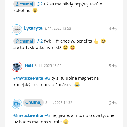
@2
už sa ma nikdy nepýtaj takúto
@chumaj
kokotinu
Lytaryta
4
8.
11.
2025 13:53
@2
fwb ~ friends w. benefits
@chumaj
ale tú 1. skratku nvm xD
Teal
5
8.
11.
2025 13:55
@3
ty si tu úplne magnet na
@mytickaentita
kadejakých simpov a čudákov.
Chumaj
6
8.
11.
2025 14:32
@3
hej jasne, a mozno o dva tyzdne
@mytickaentita
uz budes mat ons v trafe