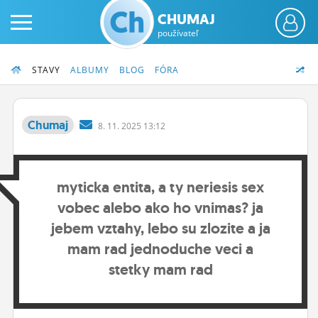
CHUMAJ
používateľ
STAVY
ALBUMY
BLOG
FÓRA
Chumaj
8.
11.
2025 13:12
PRIHLÁS SA
myticka entita, a ty neriesis sex
ČINŽIAK
vobec alebo ako ho vnimas? ja
FÓRUM
jebem vztahy, lebo su zlozite a ja
STATUSY
mam rad jednoduche veci a
stetky mam rad
BLOGY
OBRÁZKY