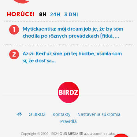
HORÚCE!
8H
24H
3 DNI
1
Mytickaentita: môj dream job je, že by som
chodila po rôznych prevádzkach (fitká, ...
2
Azizi: Keď už sme pri tej hudbe, všimla som
si, že dosť sa...
BIRDZ
O BIRDZ
Kontakty
Nastavenia súkromia
Pravidlá
Copyright © 2000 - 2024
OUR MEDIA SR a.s.
a
autori
obsahu.