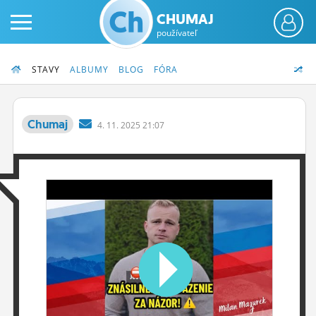
CHUMAJ
používateľ
STAVY
ALBUMY
BLOG
FÓRA
Chumaj
4.
11.
2025 21:07
PRIHLÁS SA
ČINŽIAK
FÓRUM
STATUSY
BLOGY
OBRÁZKY