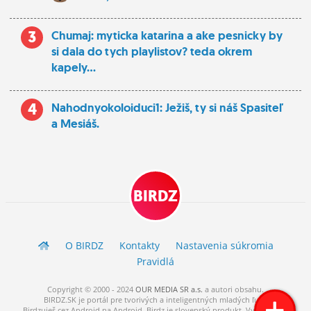
3
Chumaj: myticka katarina a ake pesnicky by
si dala do tych playlistov? teda okrem
kapely...
4
Nahodnyokoloiduci1: Ježiš, ty si náš Spasiteľ
a Mesiáš.
BIRDZ
O BIRDZ
Kontakty
Nastavenia súkromia
Pravidlá
Copyright © 2000 - 2024
OUR MEDIA SR a.s.
a
autori
obsahu.
BIRDZ.SK je portál pre tvorivých a inteligentných mladých ľudí.
Birdzuješ cez Android na Android. Birdz je slovenský produkt. Vytvorené s