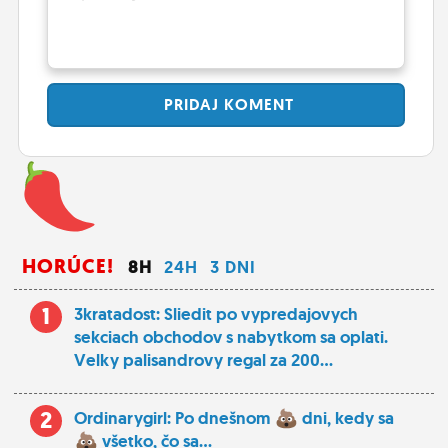
PRIDAJ
KOMENT
HORÚCE!
8H
24H
3 DNI
1
3kratadost: Sliedit po vypredajovych
sekciach obchodov s nabytkom sa oplati.
Velky palisandrovy regal za 200...
2
Ordinarygirl: Po dnešnom
dni, kedy sa
všetko, čo sa...