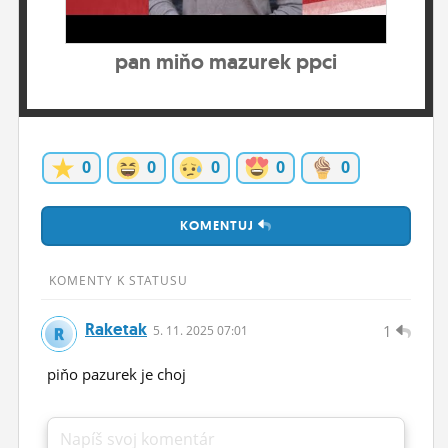
ĽUDIA
pan miňo mazurek ppci
MÔJ PROFIL
NASTAVENIA
ROLETA
0
0
0
0
0
KOMENTUJ
KOMENTY K STATUSU
Raketak
1
5.
11.
2025 07:01
piňo pazurek je choj
Napíš svoj komentár