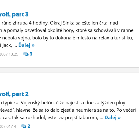
olf, part 3
 ráno zhruba 4 hodiny. Okraj Slnka sa ešte len črtal nad
 a pomaly osvetloval okolité hory, ktoré sa schovávali v rannej
 nebola vojna, bolo by to dokonalé miesto na relax a turistiku,
 Jack, ...
Ďalej »
3
 2007 13:25
olf, part 2
a typicka. Vojenský betón, čiže najesť sa dnes a týžden plný
Nevadí, hlavne, že sa to dalo zjesť a neumiera sa na to. Po večeri
 čas, tak sa rozhodol, ešte raz prejsť táborom, ...
Ďalej »
2
2007 01:14