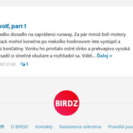
olf, part 1
ladko dosadlo na zaprášenú runway. Za pár minút boli motory
Jack mohol konečne po niekoľko hodinovom lete vystúpiť a
si končatiny. Vonku ho privítalo ostré slnko a prekvapivo vysoká
sadil si slnečné okuliare a rozhliadol sa. Videl...
Ďalej »
1
2007 21:08
BIRDZ
O BIRDZ
i
Kontakty
Nastavenia súkromia
Pravidlá
pou