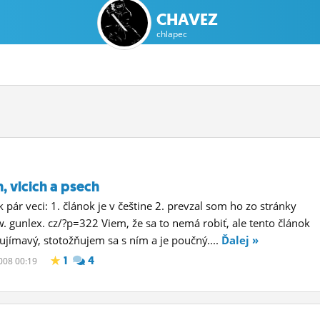
CHAVEZ
chlapec
, vlcich a psech
 pár veci: 1. článok je v češtine 2. prevzal som ho zo stránky
. gunlex. cz/?p=322 Viem, že sa to nemá robiť, ale tento článok
aujímavý, stotožňujem sa s ním a je poučný....
Ďalej »
1
4
2008 00:19