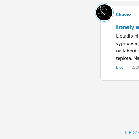
Chavez
Lonely w
Lietadlo h
vypnuté a 
natiahnuť 
teplota. Na
Blog
, 1. 12. 
BIRDZ