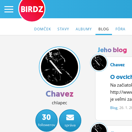
BIRDZ
DOMČEK
STAVY
ALBUMY
BLOG
FÓRA
Jeho blog
PRIHLÁS SA
Chavez
O ovcich
ČINŽIAK
Na začiatok
FÓRUM
Chavez
http://www
je veľmi z
STATUSY
chlapec
Blog
, 26. 1. 
BLOGY
30
followerov
správa
OBRÁZKY