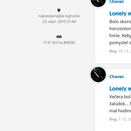
Chavez
ĽUDIA
Lonely w
najnedávnejšie lognutie
MÔJ PROFIL
Bolo skoro
23.
sept.
2010 21:44
horizontom
NASTAVENIA
hmle. Keby
ROLETA
pomyslel si
7137 dní na BIRDZi
Blog
, 10. 12.
Chavez
Lonely w
Večera bol
žalúdok... 
mal hodinu
Blog
, 7. 12. 