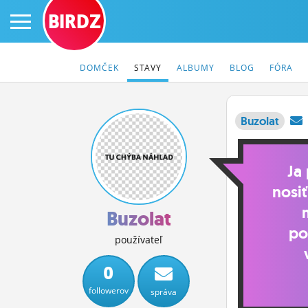
BIRDZ
DOMČEK
STAVY
ALBUMY
BLOG
FÓRA
Buzolat
PRIHLÁS SA
Ja
ČINŽIAK
nosi
FÓRUM
Buzolat
po
STATUSY
používateľ
BLOGY
0
followerov
správa
OBRÁZKY