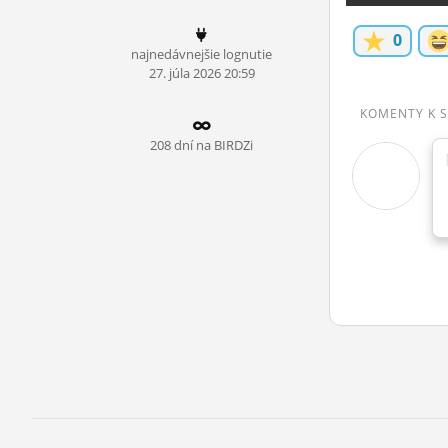
ĽUDIA
0
najnedávnejšie lognutie
MÔJ PROFIL
27.
júla
2026 20:59
NASTAVENIA
KOMENTY K 
ROLETA
208 dní na BIRDZi