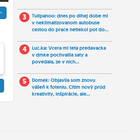
3
Tulipanoo: dnes po dlhej dobe mi
v neklimatizovanom autobuse
cestou do prace netiekol pot do...
4
Luc.ka: Vcera mi teta predavacka
v dmke pochvalila saty a
povedala, ze v nich...
5
Domek: Objavila som znovu
vášeň k foteniu. Cítim nový prúd
kreativity, inšpirácie, ale...