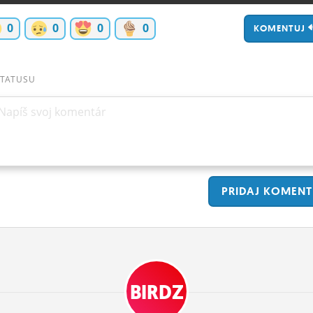
0
0
0
0
KOMENTUJ
STATUSU
Napíš svoj komentár
PRIDAJ
KOMENT
BIRDZ