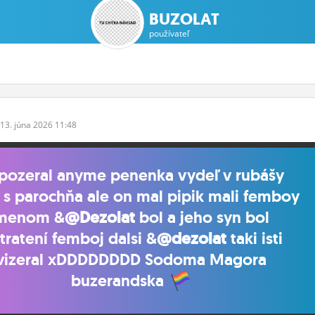
BUZOLAT
používateľ
13.
júna
2026 11:48
 pozeral anyme penenka vydeľ v rubášy
ť s parochňa ale on mal pipik mali femboy
menom &
@Dezolat
bol a jeho syn bol
tratení femboj dalsi &
@dezolat
taki isti
vizeral xDDDDDDDD Sodoma Magora
buzerandska