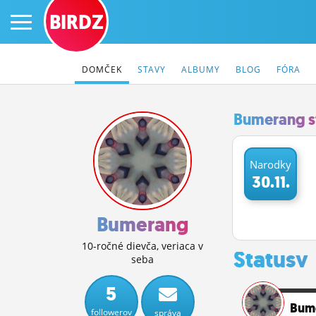
BIRDZ
DOMČEK
STAVY
ALBUMY
BLOG
FÓRA
Bumerang s
PRIHLÁS SA
Narodky
30.11.
ČINŽIAK
FÓRUM
Bumerang
STATUSY
10-ročné dievča, veriaca v
Statusy
seba
BLOGY
5
OBRÁZKY
Bum
followerov
správa