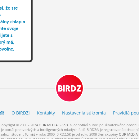
si, že ste
o
lny chlap a
vite svoje
žijete s
orý má,
ovoľne,
olú, lesklú
dopiče, s
.
BIRDZ
O BIRDZ
i
Kontakty
Nastavenia súkromia
Pravidlá
pou
Copyright © 2000 - 2024
OUR MEDIA SR a.s.
a
jednotliví
autori
používateľského
obsahu
je portál pre tvorivých a inteligentných mladých ľudí.
BIRDZ® je registrovaná ochrann
založil študent
Tomáš
v roku 2000. BIRDZ.SK je od roku 2008 člen skupiny
OUR MEDIA S
cez Chrome 131.0.0.0 na Mac OS X. Birdz je slovenský produkt. Vytvorené s láskou ♥ na