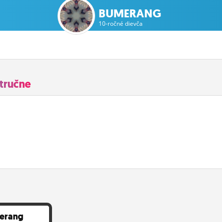
BUMERANG
10-ročné dievča
tručne
erang