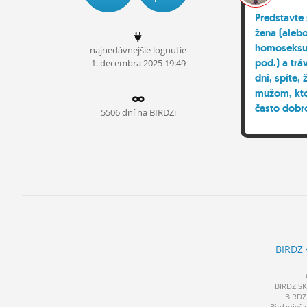
ĽUDIA
Predstavte 
žena (aleb
MÔJ PROFIL
homoseksuá
najnedávnejšie lognutie
pod.) a trá
1.
decembra
2025 19:49
NASTAVENIA
dni, spíte, 
mužom, kt
ROLETA
často dobr
5506 dní na BIRDZi
vyholenú, h
hlavu. Fuj 
prepáčením
BIRDZ
BIRDZ.SK 
BIRDZ 
Birdzuješ 