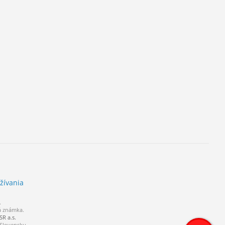
žívania
.
á známka.
R a.s.
 Slovensku.