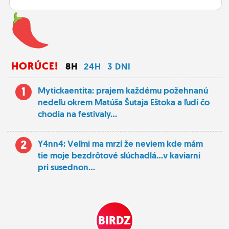
HORÚCE!
8H
24H
3 DNI
1
Mytickaentita: prajem každému požehnanú
nedeľu okrem Matúša Šutaja Eštoka a ľudí čo
chodia na festivaly...
2
Y4nn4: Veľmi ma mrzí že neviem kde mám
tie moje bezdrôtové slúchadlá...v kaviarni
pri susednon...
BIRDZ