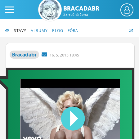
BRACADABR
28-ročná žena
STAVY
ALBUMY
BLOG
FÓRA
Bracadabr
16.
5.
2015 18:45
PRIHLÁS SA
ČINŽIAK
FÓRUM
STATUSY
BLOGY
OBRÁZKY